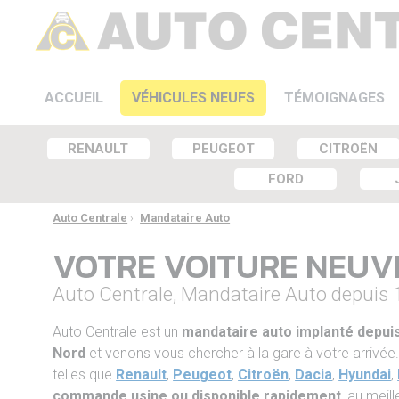
ACCUEIL
VÉHICULES NEUFS
TÉMOIGNAGES
RENAULT
PEUGEOT
CITROËN
FORD
Auto Centrale
›
Mandataire Auto
VOTRE VOITURE NEU
Auto Centrale, Mandataire Auto depuis
Auto Centrale est un
mandataire auto implanté depui
Nord
et venons vous chercher à la gare à votre arriv
telles que
Renault
,
Peugeot
,
Citroën
,
Dacia
,
Hyundai
,
commande usine ou disponible rapidement
, au meill