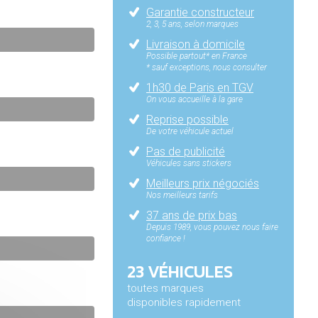
Garantie constructeur
2, 3, 5 ans, selon marques
Livraison à domicile
Possible partout* en France
* sauf exceptions, nous consulter
1h30 de Paris en TGV
On vous accueille à la gare
Reprise possible
De votre véhicule actuel
Pas de publicité
Véhicules sans stickers
Meilleurs prix négociés
Nos meilleurs tarifs
37 ans de prix bas
Depuis 1989, vous pouvez nous faire
confiance !
23 VÉHICULES
toutes marques
disponibles rapidement