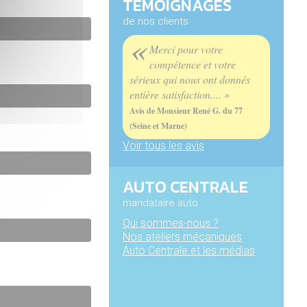
TÉMOIGNAGES
de nos clients
«
Merci pour votre
compétence et votre
sérieux qui nous ont donnés
entière satisfaction.... »
Avis de Monsieur René G. du 77
(Seine et Marne)
Voir tous les avis
AUTO CENTRALE
mandataire auto
Qui sommes-nous ?
Nos ateliers mécaniques
Auto Centrale et les médias