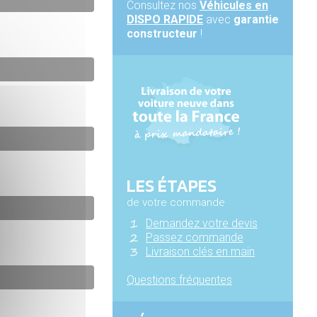
Consultez nos
Véhicules en
DISPO RAPIDE
avec
garantie
constructeur
!
LES ÉTAPES
de votre commande
Demandez votre devis
Passez commande
Livraison clés en main
Questions fréquentes