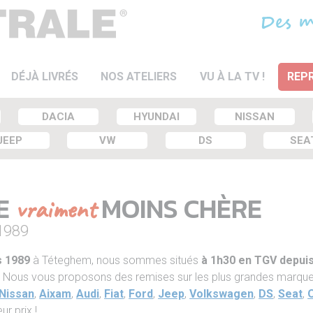
DÉJÀ LIVRÉS
NOS ATELIERS
VU À LA TV !
REPR
DACIA
HYUNDAI
NISSAN
JEEP
VW
DS
SEA
VE
MOINS CHÈRE
vraiment
 1989
s 1989
à Téteghem, nous sommes situés
à 1h30 en TGV depuis
ée. Nous vous proposons des remises sur les plus grandes marqu
Nissan
,
Aixam
,
Audi
,
Fiat
,
Ford
,
Jeep
,
Volkswagen
,
DS
,
Seat
,
eur prix !