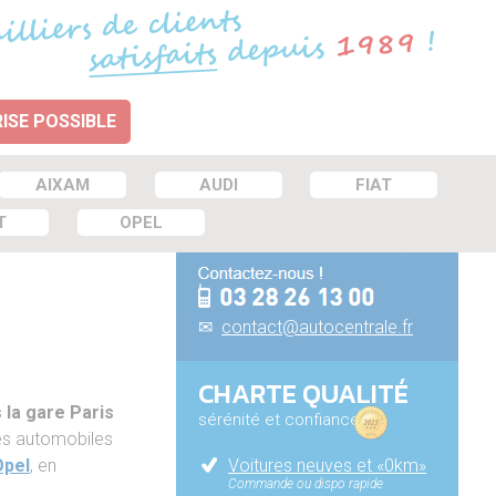
ISE POSSIBLE
AIXAM
AUDI
FIAT
T
OPEL
✉
contact@autocentrale.fr
CHARTE QUALITÉ
 la gare Paris
sérénité et confiance
es automobiles
Voitures neuves et «0km»
Opel
, en
Commande ou dispo rapide