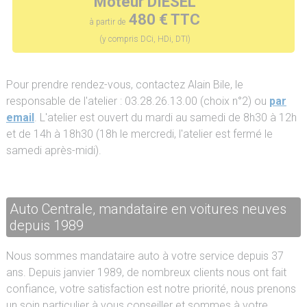
Moteur DIESEL
480 € TTC
à partir de
(y compris DCi, HDi, DTI)
Pour prendre rendez-vous, contactez Alain Bile, le
responsable de l'atelier : 03.28.26.13.00 (choix n°2) ou
par
email
. L'atelier est ouvert du mardi au samedi de 8h30 à 12h
et de 14h à 18h30 (18h le mercredi, l'atelier est fermé le
samedi après-midi).
Auto Centrale, mandataire en voitures neuves
depuis 1989
Nous sommes mandataire auto à votre service depuis 37
ans. Depuis janvier 1989, de nombreux clients nous ont fait
confiance, votre satisfaction est notre priorité, nous prenons
un soin particulier à vous conseiller et sommes à votre