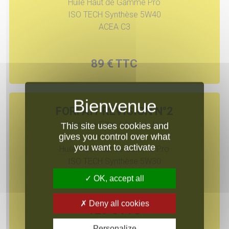
Huile Haut de Gamme Pro
ISO TECH Synthèse 5W40
ACEA C3
89 € TTC
FORFAIT REVISION N°2
Vidange + Filtre à huile + Joint
This site uses cookies and
gives you control over what
you want to activate
Huile Très Haut de Gamme Pro
ISO TECH Synthèse 5W30
ACEA C2/C3/C4
OK, accept all
Deny all cookies
129 € TTC
Personalize