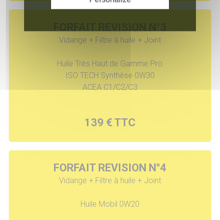
FORFAIT REVISION N°3
Vidange + Filtre à huile + Joint
Huile Très Haut de Gamme Pro
ISO TECH Synthèse 0W30
ACEA C1/C2/C3
139 € TTC
FORFAIT REVISION N°4
Vidange + Filtre à huile + Joint
Huile Mobil 0W20