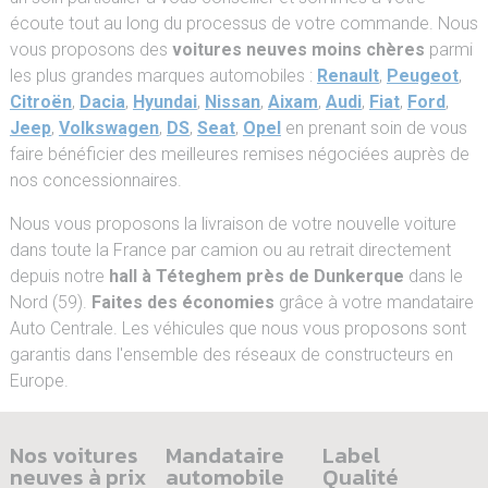
écoute tout au long du processus de votre commande. Nous
vous proposons des
voitures neuves moins chères
parmi
les plus grandes marques automobiles :
Renault
,
Peugeot
,
Citroën
,
Dacia
,
Hyundai
,
Nissan
,
Aixam
,
Audi
,
Fiat
,
Ford
,
Jeep
,
Volkswagen
,
DS
,
Seat
,
Opel
en prenant soin de vous
faire bénéficier des meilleures remises négociées auprès de
nos concessionnaires.
Nous vous proposons la livraison de votre nouvelle voiture
dans toute la France par camion ou au retrait directement
depuis notre
hall à Téteghem près de Dunkerque
dans le
Nord (59).
Faites des économies
grâce à votre mandataire
Auto Centrale. Les véhicules que nous vous proposons sont
garantis dans l'ensemble des réseaux de constructeurs en
Europe.
Nos voitures
Mandataire
Label
neuves à prix
automobile
Qualité