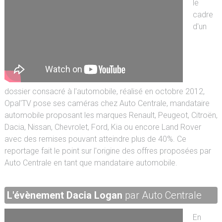
le
cadre
d'un
dossier consacré à l'automobile, réalisé en octobre 2012,
Opal'TV pose ses caméras chez Auto Centrale, mandataire
automobile proposant les marques Renault, Peugeot, Citroën,
Dacia, Nissan, Chevrolet, Ford, Kia ou encore Land Rover
avec des remises pouvant atteindre plus de 40%. Ce
reportage fait le point sur l'origine des offres proposées par
Auto Centrale en tant que mandataire automobile.
L'évènement Dacia Logan
par Auto Centrale
En