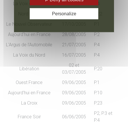
La Voix du Nord
29/12/2005
P.4
Nord Eclair
27/10/2005
P.22
Personalize
Le Nouvel Observateur
17/10/2005
P.1
Aujourd'hui en France
28/08/2005
P.2
L'Argus de l'Automobile
21/07/2005
P.4
La Voix du Nord
16/07/2005
P.4
02 et
Libération
P.20
03/07/2005
Ouest France
09/06/2005
P.1
Aujourd'hui en France
09/06/2005
P.10
La Croix
09/06/2005
P.23
P2, P.3 et
France Soir
06/06/2005
P.4