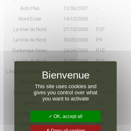
Auto Plus
12/06/2007
-
Nord Eclair
14/10/2006
-
La Voix du Nord
07/10/2006
P.37
La Voix du Nord
30/05/2006
P.9
Dunkerque News
24/04/2006
P.10
La Voix du Nord
31/03/2006
P.27
L'Argus de l'Automobile
23/03/2006
P.6
Auto Plus
21/03/2006
P.12
This site uses cookies and
gives you control over what
La Voix du Nord
17/03/2006
P.1 et P.3
you want to activate
Lille Plus
17/03/2006
P.13
L'Indépendant
17/03/2006
P.13
OK, accept all
Entreprises
2006
P.31
Deny all cookies