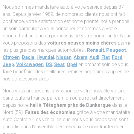
Nous sommes mandataire auto à votre service depuis 37
ans. Depuis janvier 1989, de nombreux clients nous ont fait
confiance, votre satisfaction est notre priorité, nous prenons
un soin particulier à vous conseiller et sommes à votre
écoute tout au long du processus de votre commande. Nous
vous proposons des
voitures neuves moins chères
parmi
les plus grandes marques automobiles :
Renault
,
Peugeot
,
Citroën
,
Dacia
,
Hyundai
,
Nissan
,
Aixam
,
Audi
,
Fiat
,
Ford
,
Jeep
,
Volkswagen
,
DS
,
Seat
,
Opel
en prenant soin de vous
faire bénéficier des meilleures remises négociées auprès de
nos concessionnaires.
Nous vous proposons la livraison de votre nouvelle voiture
dans toute la France par camion ou au retrait directement
depuis notre
hall à Téteghem près de Dunkerque
dans le
Nord (59).
Faites des économies
grâce à votre mandataire
Auto Centrale. Les véhicules que nous vous proposons sont
garantis dans l'ensemble des réseaux de constructeurs en
Europe.