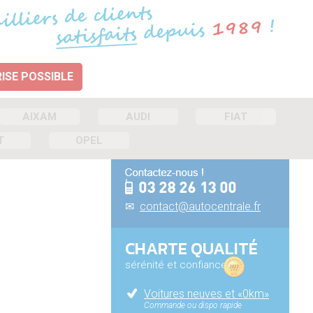
ISE POSSIBLE
AIXAM
AUDI
FIAT
T
OPEL
✉
contact@autocentrale.fr
CHARTE QUALITÉ
sérénité et confiance
Voitures neuves et «0km»
Commande ou dispo rapide