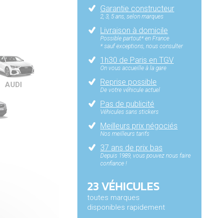
Garantie constructeur
2, 3, 5 ans, selon marques
Livraison à domicile
Possible partout* en France
* sauf exceptions, nous consulter
1h30 de Paris en TGV
On vous accueille à la gare
Reprise possible
AUDI
De votre véhicule actuel
Pas de publicité
Véhicules sans stickers
Meilleurs prix négociés
Nos meilleurs tarifs
37 ans de prix bas
Depuis 1989, vous pouvez nous faire
confiance !
23 VÉHICULES
toutes marques
disponibles rapidement