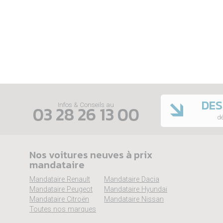
DES
Infos & Conseils au
03 28 26 13 00
dé
Nos voitures neuves à prix
mandataire
Mandataire Renault
Mandataire Dacia
Mandataire Peugeot
Mandataire Hyundai
Mandataire Citroën
Mandataire Nissan
Toutes nos marques