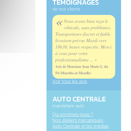
TÉMOIGNAGES
de nos clients
«
Nous avons bien reçu le
véhicule, sans problèmes.
Transporteurs discret et fiable
livraison prévue Mardi vers
18h30, heure respectée. Merci
à vous pour votre
professionnalisme ... »
Avis de Monsieur Jean Marie G. du
54 (Meurthe-et-Moselle)
Voir tous les avis
AUTO CENTRALE
mandataire auto
Qui sommes-nous ?
Nos ateliers mécaniques
Auto Centrale et les médias