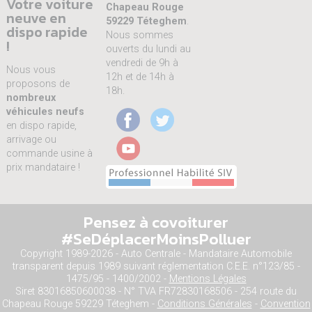
Votre voiture
Chapeau Rouge
neuve en
59229 Téteghem
.
dispo rapide
Nous sommes
!
ouverts du lundi au
vendredi de 9h à
Nous vous
12h et de 14h à
proposons de
18h.
nombreux
véhicules neufs
en dispo rapide,
arrivage ou
commande usine à
prix mandataire !
Pensez à covoiturer
#SeDéplacerMoinsPolluer
Copyright 1989-2026 - Auto Centrale - Mandataire Automobile
transparent depuis 1989 suivant réglementation C.E.E. n°123/85 -
1475/95 - 1400/2002 -
Mentions Légales
Siret 83016850600038 - N° TVA FR72830168506 - 254 route du
Chapeau Rouge 59229 Téteghem -
Conditions Générales
-
Convention