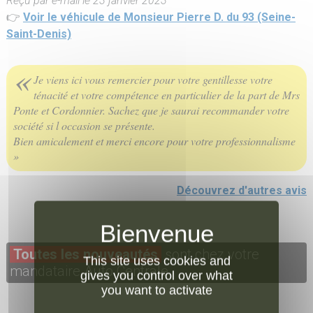
Reçu par e-mail le 23 janvier 2023
👉
Voir le véhicule de Monsieur Pierre D. du 93 (Seine-
Saint-Denis)
«
Je viens ici vous remercier pour votre gentillesse votre
ténacité et votre compétence en particulier de la part de Mrs
Ponte et Cordonnier. Sachez que je saurai recommander votre
société si l occasion se présente.
Bien amicalement et merci encore pour votre professionnalisme
»
Découvrez d'autres avis
Toutes les nouveautés
sont chez votre
This site uses cookies and
mandataire Auto Centrale
gives you control over what
you want to activate