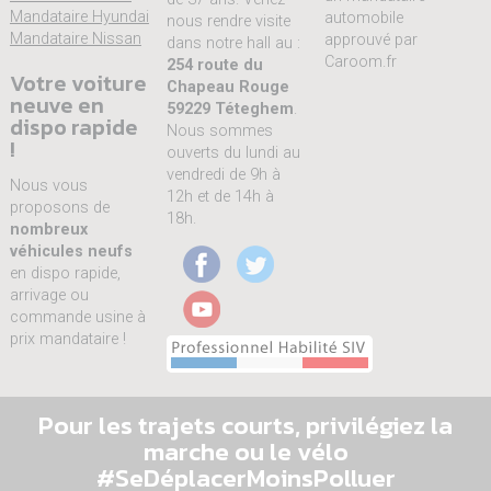
Mandataire Hyundai
automobile
nous rendre visite
Mandataire Nissan
approuvé par
dans notre hall au :
Caroom.fr
254 route du
Votre voiture
Chapeau Rouge
neuve en
59229 Téteghem
.
dispo rapide
Nous sommes
!
ouverts du lundi au
vendredi de 9h à
Nous vous
12h et de 14h à
proposons de
18h.
nombreux
véhicules neufs
en dispo rapide,
arrivage ou
commande usine à
prix mandataire !
Pour les trajets courts, privilégiez la
marche ou le vélo
#SeDéplacerMoinsPolluer