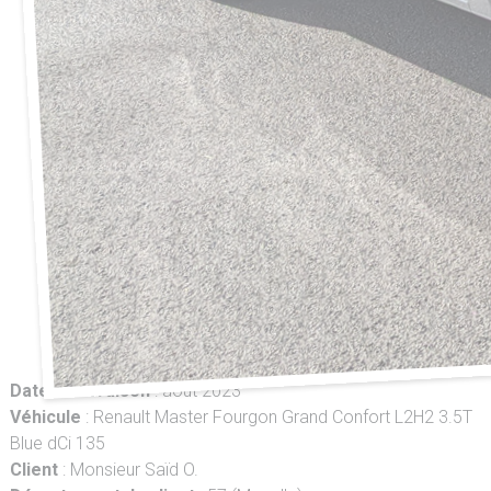
Date de livraison
: août 2023
Véhicule
: Renault Master Fourgon Grand Confort L2H2 3.5T
Blue dCi 135
Client
: Monsieur Saïd O.