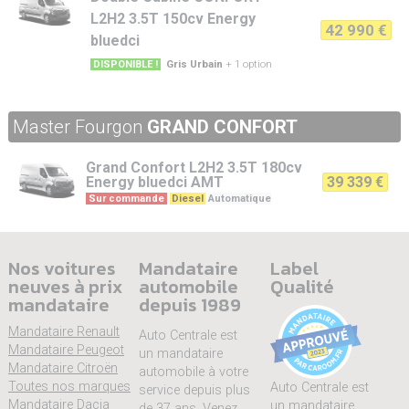
L2H2 3.5T 150cv Energy
42 990 €
bluedci
Gris Urbain
+ 1 option
DISPONIBLE !
Master Fourgon
GRAND CONFORT
Grand Confort
L2H2 3.5T 180cv
Energy bluedci AMT
39 339 €
Sur commande
Diesel
Automatique
Nos voitures
Mandataire
Label
neuves à prix
automobile
Qualité
mandataire
depuis 1989
Mandataire Renault
Auto Centrale est
Mandataire Peugeot
un mandataire
Mandataire Citroën
automobile à votre
Toutes nos marques
Auto Centrale est
service depuis plus
Mandataire Dacia
un mandataire
de 37 ans. Venez