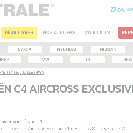
DÉJÀ LIVRÉS
NOS ATELIERS
VU À LA TV !
REPR
DACIA
HYUNDAI
NISSAN
JEEP
VW
DS
SEA
HDi 115 Stop & Start 4WD
ËN C4 AIRCROSS EXCLUSIVE
 livraison
: février 2014
e
: Citroën C4 Aircross Exclusive 1.6 HDi 115 Stop & Start 4WD