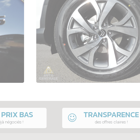
 PRIX BAS
TRANSPARENCE
jà négociés !
des offres claires !