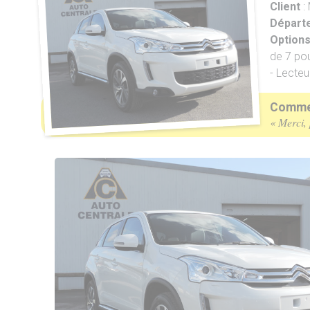
Client
:
Départe
Option
de 7 po
- Lecteu
Commen
« Merci, 