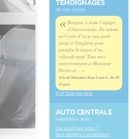
TÉMOIGNAGES
de nos clients
«
Bonjour à toute l’équipe
d’Autocentrale. De retour
en Corse d’où je suis parti
jusqu’à Téteghem pour
prendre livraison d’un
véhicule neuf. Tous mes
remerciements à Monsieur
Deroo et ... »
Avis de Monsieur Jean-Louis L. du 20
(Corse)
Voir tous les avis
AUTO CENTRALE
mandataire auto
Qui sommes-nous ?
Nos ateliers mécaniques