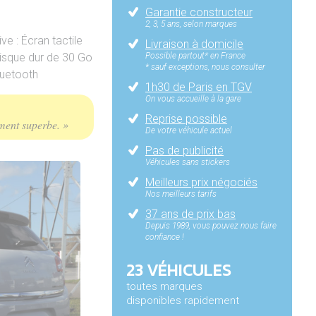
Garantie constructeur
2, 3, 5 ans, selon marques
ve : Écran tactile
Livraison à domicile
Possible partout* en France
isque dur de 30 Go
* sauf exceptions, nous consulter
Bluetooth
1h30 de Paris en TGV
On vous accueille à la gare
Reprise possible
iment superbe. »
De votre véhicule actuel
Pas de publicité
Véhicules sans stickers
Meilleurs prix négociés
Nos meilleurs tarifs
37 ans de prix bas
Depuis 1989, vous pouvez nous faire
confiance !
23 VÉHICULES
toutes marques
disponibles rapidement