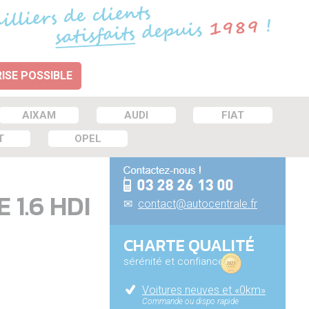
ISE POSSIBLE
AIXAM
AUDI
FIAT
T
OPEL
 1.6 HDI
✉
contact@autocentrale.fr
CHARTE QUALITÉ
sérénité et confiance
Voitures neuves et «0km»
Commande ou dispo rapide