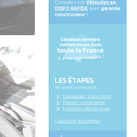
Consultez nos
Véhicules en
DISPO RAPIDE
avec
garantie
constructeur
!
LES ÉTAPES
de votre commande
Demandez votre devis
Passez commande
Livraison clés en main
Questions fréquentes