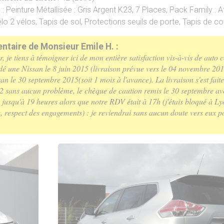
s
: Peinture Métallisée : Gris Argent K23, 7 Places, Pack Family : 
lo 2 vélos, Tapis de sol, Protections seuils de porte, Tapis de co
taire de Monsieur Emile H. :
, je tiens à témoigner ici de mon entière satisfaction vis-à-vis de auto c
 une Nissan le 8 juin 2015 (livraison prévue vers le 04 novembre 201
n le 30 septembre 2015(soit 1 mois à l'avance). La livraison s'est fai
42 sans aucun problème, le chèque de caution remis le 30 septembre av
du jusqu'à 19 heures alors que notre RDV était à 17h (j'étais bloqué à Lyo
se, respect des engagements) : je reviendrai sans aucun doute vers eux 