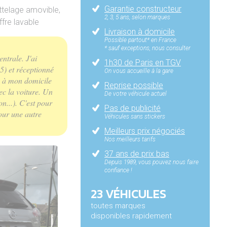
Garantie constructeur
Attelage amovible,
2, 3, 5 ans, selon marques
ffre lavable
Livraison à domicile
Possible partout* en France
* sauf exceptions, nous consulter
entrale. J'ai
1h30 de Paris en TGV
5) et réceptionné
On vous accueille à la gare
te à mon domicile
Reprise possible
ec la voiture. Un
De votre véhicule actuel
n...). C'est pour
Pas de publicité
pour une autre
Véhicules sans stickers
Meilleurs prix négociés
Nos meilleurs tarifs
37 ans de prix bas
Depuis 1989, vous pouvez nous faire
confiance !
23 VÉHICULES
toutes marques
disponibles rapidement