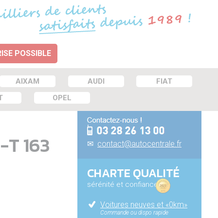
ISE POSSIBLE
AIXAM
AUDI
FIAT
T
OPEL
-T 163
✉
contact@autocentrale.fr
CHARTE QUALITÉ
sérénité et confiance
Voitures neuves et «0km»
Commande ou dispo rapide