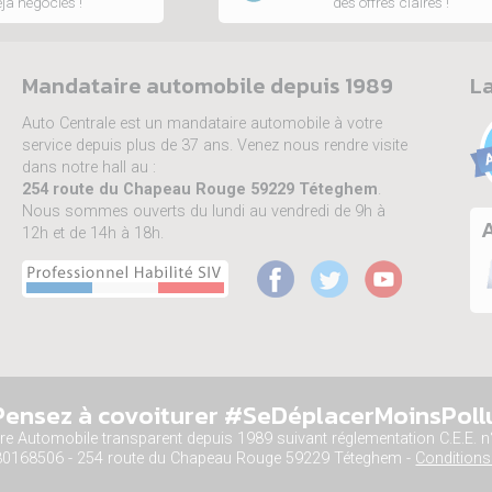
jà négociés !
des offres claires !
Mandataire automobile depuis 1989
La
Auto Centrale est un mandataire automobile à votre
service depuis plus de 37 ans. Venez nous rendre visite
dans notre hall au :
254 route du Chapeau Rouge 59229 Téteghem
.
Nous sommes ouverts du lundi au vendredi de 9h à
A
12h et de 14h à 18h.
Pensez à covoiturer #SeDéplacerMoinsPoll
ire Automobile transparent depuis 1989 suivant réglementation C.E.E. 
30168506 - 254 route du Chapeau Rouge 59229 Téteghem -
Conditions