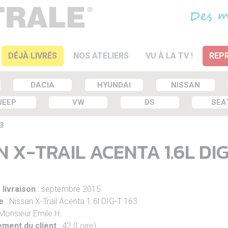
DÉJÀ LIVRÉS
NOS ATELIERS
VU À LA TV !
REPR
DACIA
HYUNDAI
NISSAN
JEEP
VW
DS
SEA
63
 X-TRAIL ACENTA 1.6L DIG
 livraison
: septembre 2015
e
: Nissan X-Trail Acenta 1.6l DIG-T 163
 Monsieur Emile H.
ment du client
: 42 (Loire)