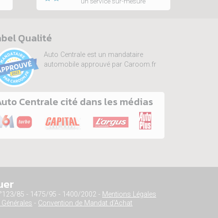
un service sur-mesure
bel Qualité
Auto Centrale est un mandataire
automobile approuvé par Caroom.fr
uto Centrale cité dans les médias
uer
n°123/85 - 1475/95 - 1400/2002 -
Mentions Légales
 Générales
-
Convention de Mandat d'Achat