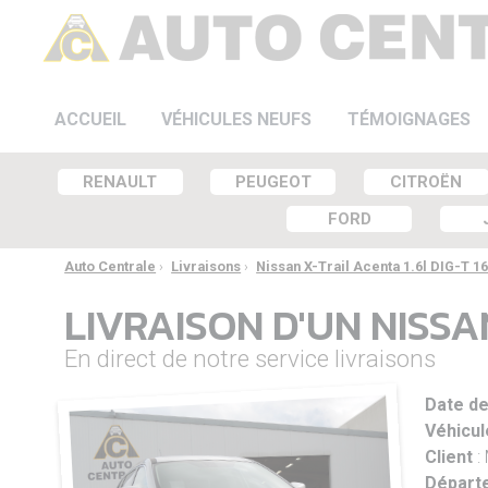
ACCUEIL
VÉHICULES NEUFS
TÉMOIGNAGES
RENAULT
PEUGEOT
CITROËN
FORD
Auto Centrale
›
Livraisons
›
Nissan X-Trail Acenta 1.6l DIG-T 1
LIVRAISON D'UN NISSAN
En direct de notre service livraisons
Date de
Véhicul
Client
:
Départe