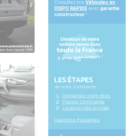
Consultez nos
Véhicules en
DISPO RAPIDE
avec
garantie
constructeur
!
LES ÉTAPES
de votre commande
Demandez votre devis
Passez commande
Livraison clés en main
Questions fréquentes