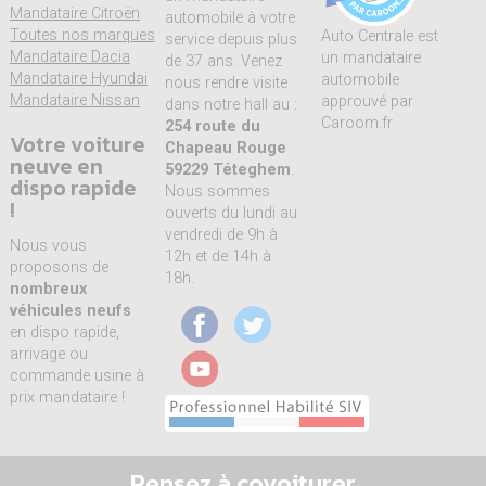
Mandataire Citroën
automobile à votre
Toutes nos marques
Auto Centrale est
service depuis plus
Mandataire Dacia
un mandataire
de 37 ans. Venez
Mandataire Hyundai
automobile
nous rendre visite
Mandataire Nissan
approuvé par
dans notre hall au :
Caroom.fr
254 route du
Votre voiture
Chapeau Rouge
neuve en
59229 Téteghem
.
dispo rapide
Nous sommes
!
ouverts du lundi au
vendredi de 9h à
Nous vous
12h et de 14h à
proposons de
18h.
nombreux
véhicules neufs
en dispo rapide,
arrivage ou
commande usine à
prix mandataire !
Pensez à covoiturer