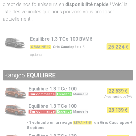
direct de nos fournisseurs en
disponibilité rapide
! Voici la
liste des véhicules que nous pouvons vous proposer
actuellement :
Equilibre 1.3 TCe 100 BVM6
25 224 €
Gris Cassiopée
+ 5
SEMAINE 49
options
Kangoo
EQUILIBRE
Equilibre
1.3 TCe 100
22 639 €
Sur commande
Essence
Manuelle
Avec numéro de TVA
Equilibre
1.3 TCe 100
23 139 €
Sur commande
Essence
Manuelle
-
1 véhicule en arrivage
en Gris Cassiopée +
SEMAINE 49
5 options