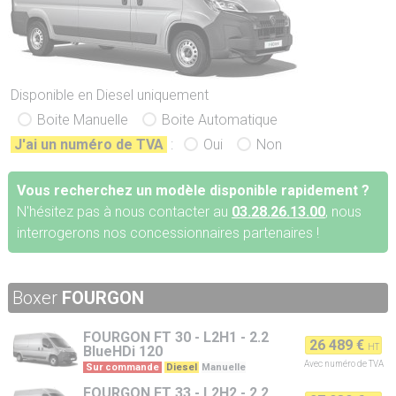
Disponible en Diesel uniquement
Boite Manuelle
Boite Automatique
J'ai un numéro de TVA
:
Oui
Non
Vous recherchez un modèle disponible rapidement ?
N'hésitez pas à nous contacter au
03.28.26.13.00
, nous
interrogerons nos concessionnaires partenaires !
Boxer
FOURGON
FOURGON
FT 30 - L2H1 - 2.2
26 489 €
HT
BlueHDi 120
Avec numéro de TVA
Sur commande
Diesel
Manuelle
FOURGON
FT 33 - L2H2 - 2.2