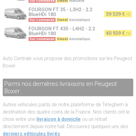
Sur commande
Diesel
Manuelle
FOURGON
FT 35 - L3H2 - 2.2
39 539 €
BlueHDi 180
TTC
Sur commande
Diesel
Automatique
FOURGON
FT 435 - L4H2 - 2.2
40 939 €
BlueHDi 180
TTC
Sur commande
Diesel
Automatique
Auto Centrale vous propose des promotions sur les Peugeot
Boxer .
Parmi nos dernières livraisons en Peugeot
Boxer
Autres véhicules partis de notre plateforme de Téteghem à
destination des quatre coins de la France. Nos clients ont le
choix entre une
livraison à domicile
ou un retrait
directement depuis notre hall. Découvrez quelques-uns des
derniers véhicules livrés
.