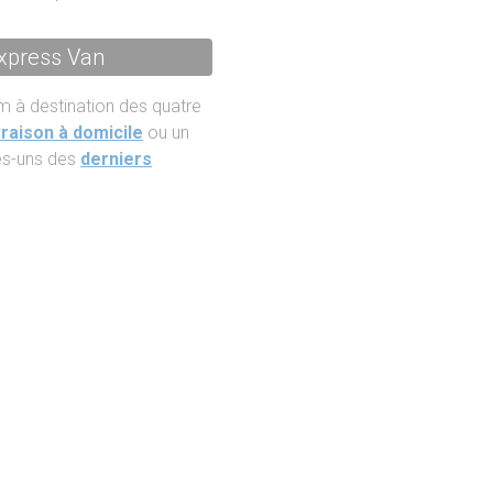
Express Van
m à destination des quatre
vraison à domicile
ou un
ues-uns des
derniers