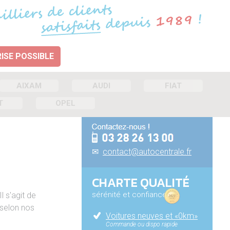
ISE POSSIBLE
AIXAM
AUDI
FIAT
T
OPEL
✉
contact@autocentrale.fr
CHARTE QUALITÉ
sérénité et confiance
 Il s'agit de
 selon nos
Voitures neuves et «0km»
Commande ou dispo rapide