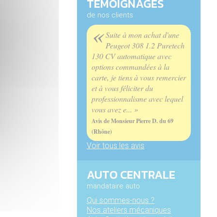
TÉMOIGNAGES
de nos clients
«
Suite à mon achat d'une
Peugeot 308 1.2 Puretech
130 CV automatique avec
options commandées à la
carte, je tiens à vous remercier
et à vous féliciter du
professionnalisme avec lequel
vous avez e... »
Avis de Monsieur Pierre D. du 69
(Rhône)
Voir tous les avis
AUTO CENTRALE
mandataire auto
Qui sommes-nous ?
Nos ateliers mécaniques