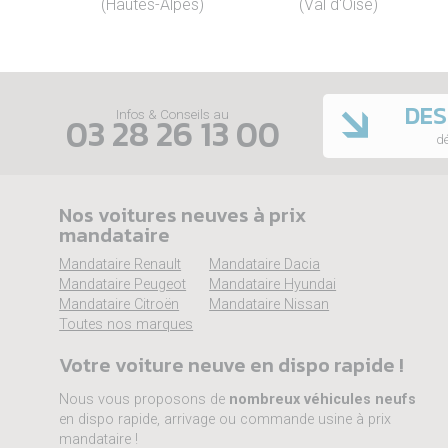
(Hautes-Alpes)
(Val d'Oise)
DES
Infos & Conseils au
03 28 26 13 00
dé
Nos voitures neuves à prix
mandataire
Mandataire Renault
Mandataire Dacia
Mandataire Peugeot
Mandataire Hyundai
Mandataire Citroën
Mandataire Nissan
Toutes nos marques
Votre voiture neuve en dispo rapide !
Nous vous proposons de
nombreux véhicules neufs
en dispo rapide, arrivage ou commande usine à prix
mandataire !