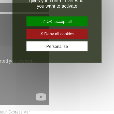
gives you control over what
you want to activate
OK, accept all
Deny all cookies
Personalize
ault Express Van .