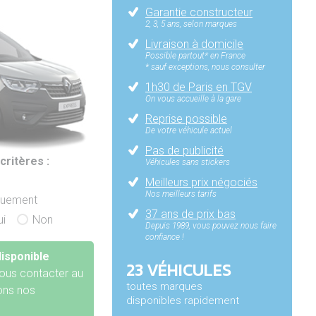
Garantie constructeur
2, 3, 5 ans, selon marques
Livraison à domicile
Possible partout* en France
* sauf exceptions, nous consulter
1h30 de Paris en TGV
On vous accueille à la gare
Reprise possible
De votre véhicule actuel
Pas de publicité
critères :
Véhicules sans stickers
Meilleurs prix négociés
Nos meilleurs tarifs
iquement
37 ans de prix bas
ui
Non
Depuis 1989, vous pouvez nous faire
confiance !
isponible
23 VÉHICULES
ous contacter au
toutes marques
rons nos
disponibles rapidement