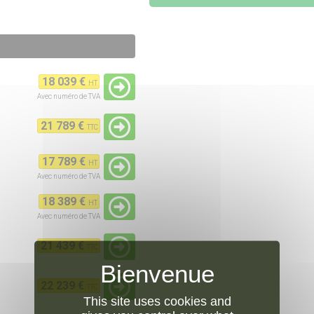
18 039 €
HT
Avec numéro de TVA
21 789 €
TTC
17 789 €
HT
Avec numéro de TVA
18 389 €
HT
Avec numéro de TVA
21 439 €
TTC
22 239 €
TTC
This site uses cookies and