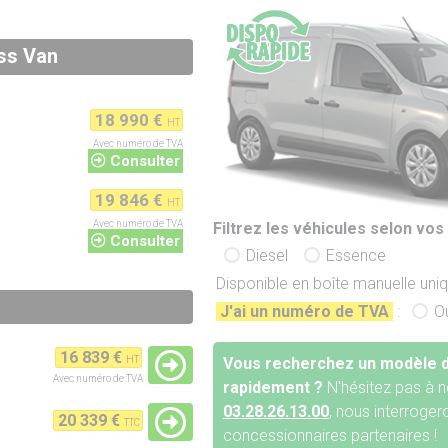
ss Van
18 990 €
HT
Avec numéro de TVA
Consulter
19 846 €
HT
Avec numéro de TVA
Filtrez les véhicules selon vos 
Consulter
Diesel
Essence
Disponible en boîte manuelle un
J'ai un numéro de TVA
:
O
16 839 €
Vous recherchez un modèle d
HT
Avec numéro de TVA
rapidement ?
N'hésitez pas à n
03.28.26.13.00
, nous interroge
20 339 €
TTC
concessionnaires partenaires !