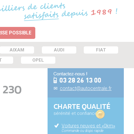
ISE POSSIBLE
AIXAM
AUDI
FIAT
T
OPEL
 230
✉
contact@autocentrale.fr
CHARTE QUALITÉ
sérénité et confiance
Voitures neuves et «0km»
Commande ou dispo rapide