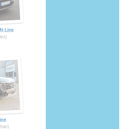
N-Line
des)
ine
ihan)