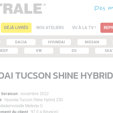
DÉJÀ LIVRÉS
NOS ATELIERS
VU À LA TV !
REPR
DACIA
HYUNDAI
NISSAN
JEEP
VW
DS
SEA
DAI TUCSON SHINE HYBRID
 livraison
: novembre 2022
e
: Hyundai Tucson Shine Hybrid 230
 Mademoiselle Melinda G.
ment du client
: 97 (La Réunion)