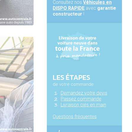
Consultez nos
Véhicules en
DISPO RAPIDE
avec
garantie
constructeur
!
LES ÉTAPES
de votre commande
Demandez votre devis
Passez commande
Livraison clés en main
Questions fréquentes