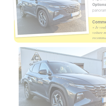
Option
panoram
Commen
« Je voul
voiture m
recomman