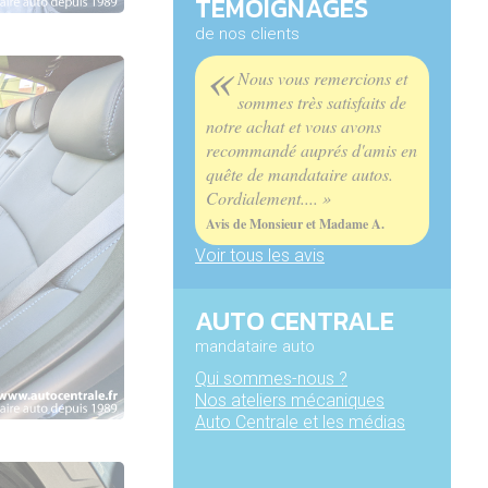
TÉMOIGNAGES
de nos clients
«
Nous vous remercions et
sommes très satisfaits de
notre achat et vous avons
recommandé auprés d'amis en
quête de mandataire autos.
Cordialement.... »
Avis de Monsieur et Madame A.
Voir tous les avis
AUTO CENTRALE
mandataire auto
Qui sommes-nous ?
Nos ateliers mécaniques
Auto Centrale et les médias