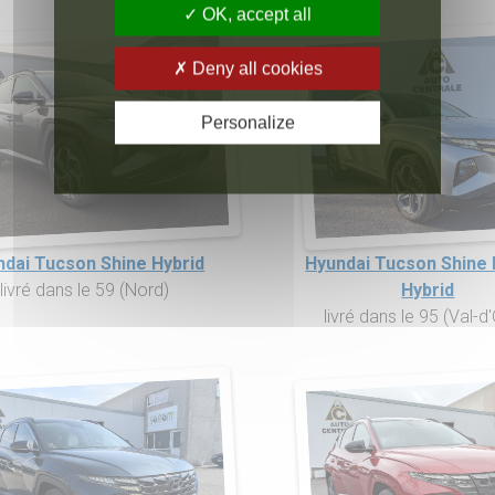
OK, accept all
Deny all cookies
Personalize
ndai Tucson Shine Hybrid
Hyundai Tucson Shine 
livré dans le 59 (Nord)
Hybrid
livré dans le 95 (Val-d