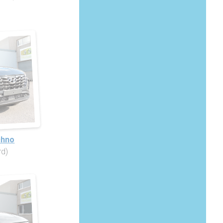
chno
rd)