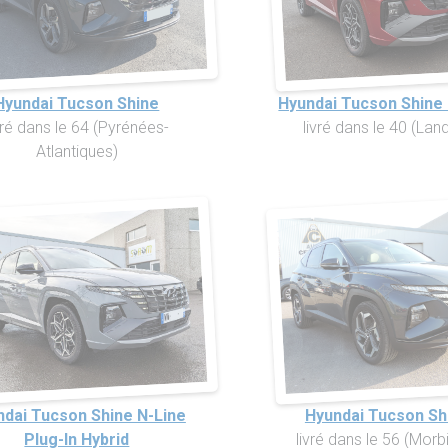
Hyundai Tucson Shine
Hyundai Tucson Shine 
vré dans le 64 (Pyrénées-
livré dans le 40 (Lan
Atlantiques)
ndai Tucson Shine N-Line
Hyundai Tucson Sh
Plug-In Hybrid
livré dans le 56 (Morb