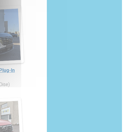
Plug-In
'Oise)