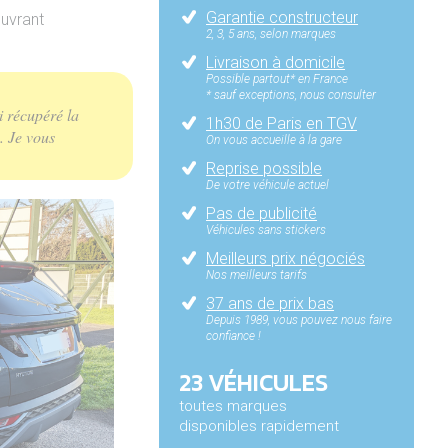
Garantie constructeur
ouvrant
2, 3, 5 ans, selon marques
Livraison à domicile
Possible partout* en France
* sauf exceptions, nous consulter
i récupéré la
1h30 de Paris en TGV
. Je vous
On vous accueille à la gare
Reprise possible
De votre véhicule actuel
Pas de publicité
Véhicules sans stickers
Meilleurs prix négociés
Nos meilleurs tarifs
37 ans de prix bas
Depuis 1989, vous pouvez nous faire
confiance !
23 VÉHICULES
toutes marques
disponibles rapidement