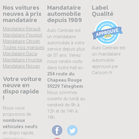
Nos voitures
Mandataire
Label
neuves à prix
automobile
Qualité
mandataire
depuis 1989
Mandataire Renault
Auto Centrale est
Mandataire Peugeot
un mandataire
Mandataire Citroën
automobile à votre
Toutes nos marques
Auto Centrale est
service depuis plus
Mandataire Dacia
un mandataire
de 37 ans. Venez
Mandataire Hyundai
automobile
nous rendre visite
Mandataire Nissan
approuvé par
dans notre hall au :
Caroom.fr
254 route du
Votre voiture
Chapeau Rouge
neuve en
59229 Téteghem
.
dispo rapide
Nous sommes
!
ouverts du lundi au
vendredi de 9h à
Nous vous
12h et de 14h à
proposons de
18h.
nombreux
véhicules neufs
en dispo rapide,