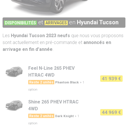
et
en
Hyundai Tucson
DISPONIBILITÉS
ARRIVAGES
Les
Hyundai Tucson 2023 neufs
que nous vous proposons
sont actuellement en pré-commande et
annoncés en
arrivage en fin d'année
.
Feel N-Line 265 PHEV
HTRAC 4WD
41 939 €
Reste 2 unités
Phantom Black
+ 1
option
Shine 265 PHEV HTRAC
4WD
44 969 €
Reste 2 unités
Dark Knight
+ 1
option