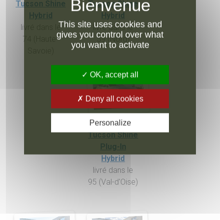
Tucson Shine
Tucson Shine
Hybrid
Hybrid
This site uses cookies and
livré dans le
livré dans le
gives you control over what
74 (Haute-
59 (Nord)
you want to activate
Savoie)
OK, accept all
Deny all cookies
Hyundai
Personalize
Tucson Shine
Plug-In
Hybrid
livré dans le
95 (Val-d'Oise)