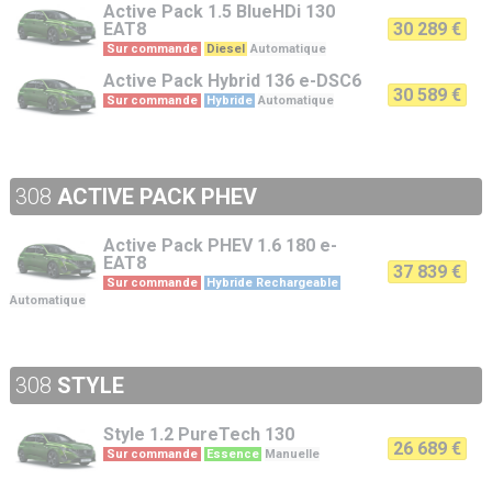
Active Pack
1.5 BlueHDi 130
EAT8
30 289 €
Sur commande
Diesel
Automatique
Active Pack
Hybrid 136 e-DSC6
30 589 €
Sur commande
Hybride
Automatique
308
ACTIVE PACK PHEV
Active Pack PHEV
1.6 180 e-
EAT8
37 839 €
Sur commande
Hybride Rechargeable
Automatique
308
STYLE
Style
1.2 PureTech 130
26 689 €
Sur commande
Essence
Manuelle