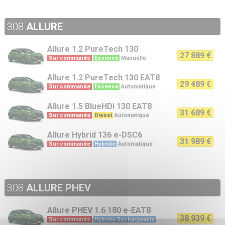
308
ALLURE
Allure
1.2 PureTech 130
27 889 €
Sur commande
Essence
Manuelle
Allure
1.2 PureTech 130 EAT8
29 489 €
Sur commande
Essence
Automatique
Allure
1.5 BlueHDi 130 EAT8
31 689 €
Sur commande
Diesel
Automatique
Allure
Hybrid 136 e-DSC6
31 989 €
Sur commande
Hybride
Automatique
308
ALLURE PHEV
Allure PHEV
1.6 180 e-EAT8
38 939 €
Sur commande
Hybride Rechargeable