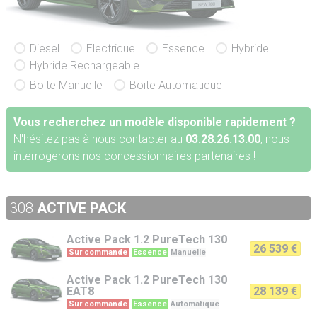
Diesel
Electrique
Essence
Hybride
Hybride Rechargeable
Boite Manuelle
Boite Automatique
Vous recherchez un modèle disponible rapidement ?
N'hésitez pas à nous contacter au
03.28.26.13.00
, nous
interrogerons nos concessionnaires partenaires !
308
ACTIVE PACK
Active Pack
1.2 PureTech 130
26 539 €
Sur commande
Essence
Manuelle
Active Pack
1.2 PureTech 130
EAT8
28 139 €
Sur commande
Essence
Automatique