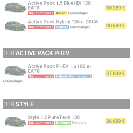
Active Pack
1.5 BlueHDi 130
EAT8
30 289 €
Sur commande
Diesel
Automatique
Active Pack
Hybrid 136 e-DSC6
30 589 €
Sur commande
Hybride
Automatique
308
ACTIVE PACK PHEV
Active Pack PHEV
1.6 180 e-
EAT8
37 839 €
Sur commande
Hybride Rechargeable
Automatique
308
STYLE
Style
1.2 PureTech 130
26 689 €
Sur commande
Essence
Manuelle