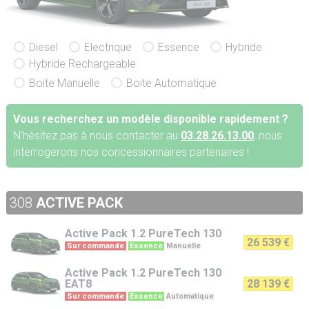
Diesel
Electrique
Essence
Hybride
Hybride Rechargeable
Boite Manuelle
Boite Automatique
Vous recherchez un modèle disponible rapidement ?
N'hésitez pas à nous contacter au
03.28.26.13.00
, nous
interrogerons nos concessionnaires partenaires !
308
ACTIVE PACK
Active Pack
1.2 PureTech 130
26 539 €
Sur commande
Essence
Manuelle
Active Pack
1.2 PureTech 130
EAT8
28 139 €
Sur commande
Essence
Automatique