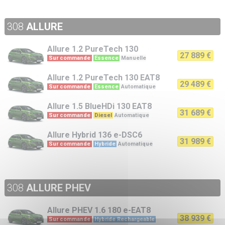
308
ALLURE
Allure
1.2 PureTech 130
27 889 €
Sur commande
Essence
Manuelle
Allure
1.2 PureTech 130 EAT8
29 489 €
Sur commande
Essence
Automatique
Allure
1.5 BlueHDi 130 EAT8
31 689 €
Sur commande
Diesel
Automatique
Allure
Hybrid 136 e-DSC6
31 989 €
Sur commande
Hybride
Automatique
308
ALLURE PHEV
Allure PHEV
1.6 180 e-EAT8
38 939 €
Sur commande
Hybride Rechargeable