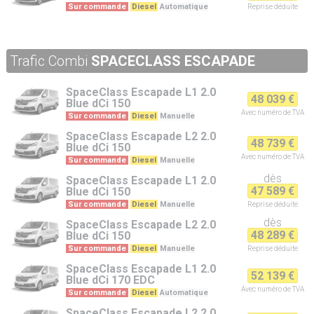
Sur commande
Diesel
Automatique
Reprise
déduite
Trafic Combi
SPACECLASS ESCAPADE
SpaceClass Escapade
L1 2.0
48 039 €
Blue dCi 150
Avec numéro de TVA
Sur commande
Diesel
Manuelle
SpaceClass Escapade
L2 2.0
48 739 €
Blue dCi 150
Avec numéro de TVA
Sur commande
Diesel
Manuelle
dès
SpaceClass Escapade
L1 2.0
47 589 €
Blue dCi 150
Sur commande
Diesel
Manuelle
Reprise
déduite
dès
SpaceClass Escapade
L2 2.0
48 289 €
Blue dCi 150
Sur commande
Diesel
Manuelle
Reprise
déduite
SpaceClass Escapade
L1 2.0
52 139 €
Blue dCi 170 EDC
Avec numéro de TVA
Sur commande
Diesel
Automatique
SpaceClass Escapade
L2 2.0