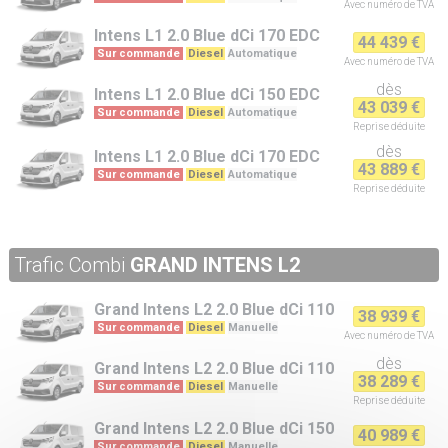
Avec numéro de TVA
Intens L1
2.0 Blue dCi 170 EDC
44 439 €
Sur commande
Diesel
Automatique
Avec numéro de TVA
dès
Intens L1
2.0 Blue dCi 150 EDC
43 039 €
Sur commande
Diesel
Automatique
Reprise
déduite
dès
Intens L1
2.0 Blue dCi 170 EDC
43 889 €
Sur commande
Diesel
Automatique
Reprise
déduite
Trafic Combi
GRAND INTENS L2
Grand Intens L2
2.0 Blue dCi 110
38 939 €
Sur commande
Diesel
Manuelle
Avec numéro de TVA
dès
Grand Intens L2
2.0 Blue dCi 110
38 289 €
Sur commande
Diesel
Manuelle
Reprise
déduite
Grand Intens L2
2.0 Blue dCi 150
40 989 €
Sur commande
Diesel
Manuelle