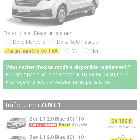
Disponible en Diesel uniquement
Boite Manuelle
Boite Automatique
J'ai un numéro de TVA
:
Oui
Non
Vous recherchez un modèle disponible rapidement ?
N'hésitez pas à nous contacter au
03.28.26.13.00
, nous
interrogerons nos concessionnaires partenaires !
Trafic Combi
ZEN L1
Zen L1
2.0 Blue dCi 110
34 189 €
Sur commande
Diesel
Manuelle
Avec numéro de TVA
dès
Zen L1
2.0 Blue dCi 110