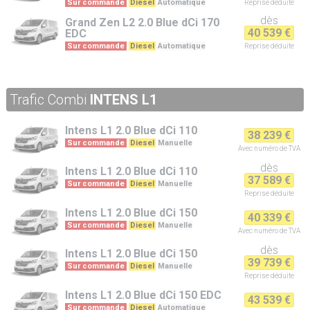
Sur commande
Diesel
Automatique
Reprise
déduite
dès
Grand Zen L2
2.0 Blue dCi 170
40 539 €
EDC
Sur commande
Diesel
Automatique
Reprise
déduite
Trafic Combi
INTENS L1
Intens L1
2.0 Blue dCi 110
38 239 €
Sur commande
Diesel
Manuelle
Avec numéro de TVA
dès
Intens L1
2.0 Blue dCi 110
37 589 €
Sur commande
Diesel
Manuelle
Reprise
déduite
Intens L1
2.0 Blue dCi 150
40 339 €
Sur commande
Diesel
Manuelle
Avec numéro de TVA
dès
Intens L1
2.0 Blue dCi 150
39 739 €
Sur commande
Diesel
Manuelle
Reprise
déduite
Intens L1
2.0 Blue dCi 150 EDC
43 539 €
Sur commande
Diesel
Automatique