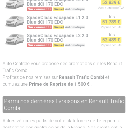
52 839 €
Blue dCi 170 EDC
Avec numéro de TVA
Sur commande
Diesel
Automatique
dès
SpaceClass Escapade
L1 2.0
51 789 €
Blue dCi 170 EDC
Sur commande
Diesel
Automatique
Reprise
déduite
dès
SpaceClass Escapade
L2 2.0
52 489 €
Blue dCi 170 EDC
Sur commande
Diesel
Automatique
Reprise
déduite
Auto Centrale vous propose des promotions sur les Renault
Trafic Combi .
Profitez de nos remises sur
Renault Trafic Combi
et
cumulez une
Prime de Reprise de 1 500 €
!
Parmi nos dernières livraisons en Renault Trafic
Combi
Autres véhicules partis de notre plateforme de Téteghem à
destination des quatre coins de la France. Nos clients ont le