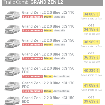
Trafic Combi
GRAND ZEN L2
Grand Zen L2
2.0 Blue dCi 110
34 889 €
Sur commande
Diesel
Manuelle
Avec numéro de TVA
dès
Grand Zen L2
2.0 Blue dCi 110
34 189 €
Sur commande
Diesel
Manuelle
Reprise
déduite
Grand Zen L2
2.0 Blue dCi 150
36 989 €
Sur commande
Diesel
Manuelle
Avec numéro de TVA
dès
Grand Zen L2
2.0 Blue dCi 150
36 339 €
Sur commande
Diesel
Manuelle
Reprise
déduite
Grand Zen L2
2.0 Blue dCi 150
40 239 €
EDC
Avec numéro de TVA
Sur commande
Diesel
Automatique
Grand Zen L2
2.0 Blue dCi 170
41 089 €
EDC
Avec numéro de TVA
Sur commande
Diesel
Automatique
dès
Grand Zen L2
2.0 Blue dCi 150
39 639 €
EDC