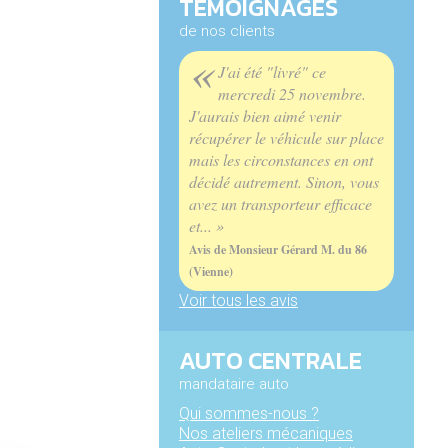
TÉMOIGNAGES
de nos clients
«
J'ai été "livré" ce
mercredi 25 novembre.
J'aurais bien aimé venir
récupérer le véhicule sur place
mais les circonstances en ont
décidé autrement. Sinon, vous
avez un transporteur efficace
et... »
Avis de Monsieur Gérard M. du 86
(Vienne)
Voir tous les avis
AUTO CENTRALE
mandataire auto
Qui sommes-nous ?
Nos ateliers mécaniques