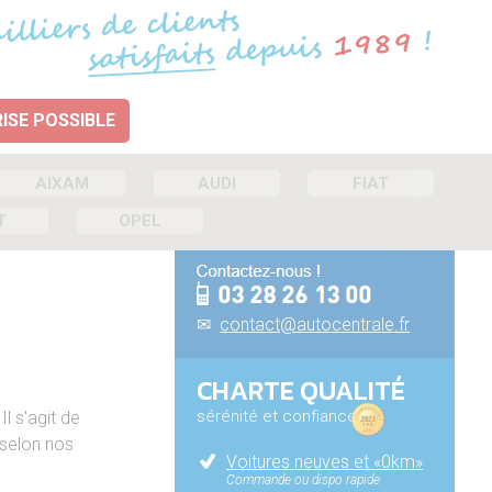
ISE POSSIBLE
AIXAM
AUDI
FIAT
T
OPEL
✉
contact@autocentrale.fr
CHARTE QUALITÉ
sérénité et confiance
 Il s'agit de
 selon nos
Voitures neuves et «0km»
Commande ou dispo rapide