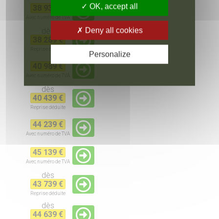
OK, accept all
38 939 €
Avec numéro de TVA
Deny all cookies
dès
38 289 €
Reprise
déduite
Personalize
40 989 €
Avec numéro de TVA
dès
40 439 €
Reprise
déduite
44 239 €
Avec numéro de TVA
45 139 €
Avec numéro de TVA
dès
43 739 €
Reprise
déduite
dès
44 639 €