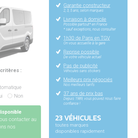
Garantie constructeur
2, 3, 5 ans, selon marques
Livraison à domicile
Possible partout* en France
* sauf exceptions, nous consulter
1h30 de Paris en TGV
On vous accueille à la gare
Reprise possible
De votre véhicule actuel
Pas de publicité
critères :
Véhicules sans stickers
Meilleurs prix négociés
Nos meilleurs tarifs
utomatique
37 ans de prix bas
ui
Non
Depuis 1989, vous pouvez nous faire
confiance !
isponible
23 VÉHICULES
ous contacter au
toutes marques
rons nos
disponibles rapidement