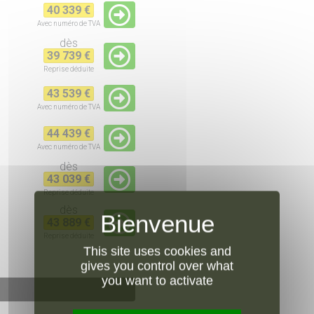
40 339 €
Avec numéro de TVA
dès
39 739 €
Reprise
déduite
43 539 €
Avec numéro de TVA
44 439 €
Avec numéro de TVA
dès
43 039 €
Reprise
déduite
dès
43 889 €
Reprise
déduite
This site uses cookies and
gives you control over what
you want to activate