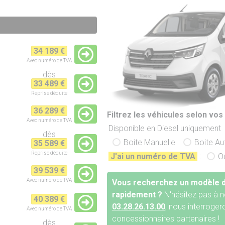
34 189 €
Avec numéro de TVA
dès
33 489 €
Reprise
déduite
36 289 €
Filtrez les véhicules selon vos 
Avec numéro de TVA
Disponible en Diesel uniquement
dès
Boite Manuelle
Boite A
35 589 €
Reprise
déduite
J'ai un numéro de TVA
:
O
39 539 €
Avec numéro de TVA
Vous recherchez un modèle d
rapidement ?
N'hésitez pas à n
40 389 €
03.28.26.13.00
, nous interroge
Avec numéro de TVA
concessionnaires partenaires !
dès