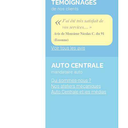
TÉMOIGNAGES
de nos clients
«
J’ai été très satisfait de
vos services.... »
Avis de Monsieur Nicolas C. du 91
(Essonne)
Voir tous les avis
AUTO CENTRALE
mandataire auto
Qui sommes-nous ?
Nos ateliers mécaniques
Auto Centrale et les médias