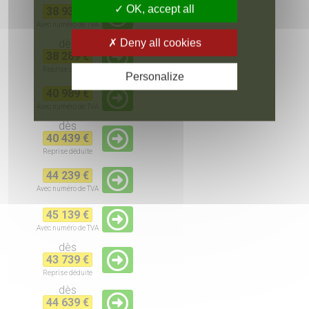
OK, accept all
38 939 €
Avec numéro de TVA
Deny all cookies
dès
38 289 €
Reprise
déduite
Personalize
40 989 €
Avec numéro de TVA
dès
40 439 €
Reprise
déduite
44 239 €
Avec numéro de TVA
45 139 €
Avec numéro de TVA
dès
43 739 €
Reprise
déduite
dès
44 639 €