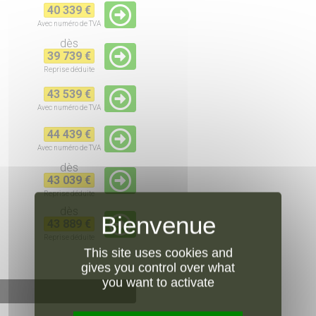
40 339 €
Avec numéro de TVA
dès
39 739 €
Reprise
déduite
43 539 €
Avec numéro de TVA
44 439 €
Avec numéro de TVA
dès
43 039 €
Reprise
déduite
dès
43 889 €
Reprise
déduite
This site uses cookies and
gives you control over what
you want to activate