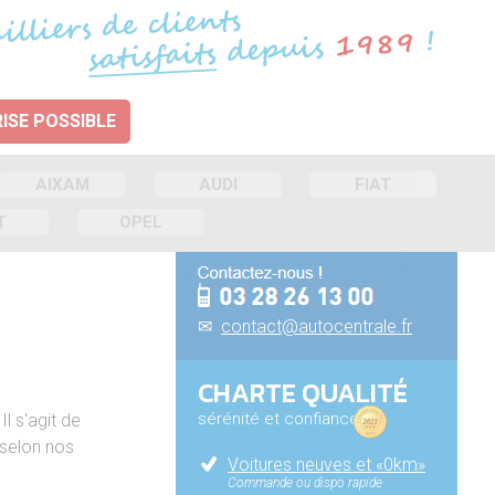
ISE POSSIBLE
AIXAM
AUDI
FIAT
T
OPEL
✉
contact@autocentrale.fr
CHARTE QUALITÉ
sérénité et confiance
 Il s'agit de
 selon nos
Voitures neuves et «0km»
Commande ou dispo rapide