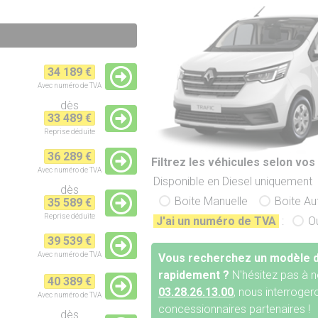
34 189 €
Avec numéro de TVA
dès
33 489 €
Reprise
déduite
36 289 €
Filtrez les véhicules selon vos 
Avec numéro de TVA
Disponible en Diesel uniquement
dès
Boite Manuelle
Boite A
35 589 €
Reprise
déduite
J'ai un numéro de TVA
:
O
39 539 €
Avec numéro de TVA
Vous recherchez un modèle d
rapidement ?
N'hésitez pas à n
40 389 €
03.28.26.13.00
, nous interroge
Avec numéro de TVA
concessionnaires partenaires !
dès