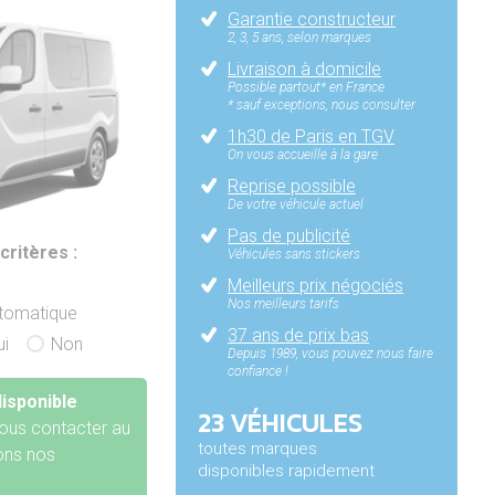
Garantie constructeur
2, 3, 5 ans, selon marques
Livraison à domicile
Possible partout* en France
* sauf exceptions, nous consulter
1h30 de Paris en TGV
On vous accueille à la gare
Reprise possible
De votre véhicule actuel
Pas de publicité
critères :
Véhicules sans stickers
Meilleurs prix négociés
Nos meilleurs tarifs
utomatique
37 ans de prix bas
ui
Non
Depuis 1989, vous pouvez nous faire
confiance !
isponible
23 VÉHICULES
ous contacter au
toutes marques
rons nos
disponibles rapidement