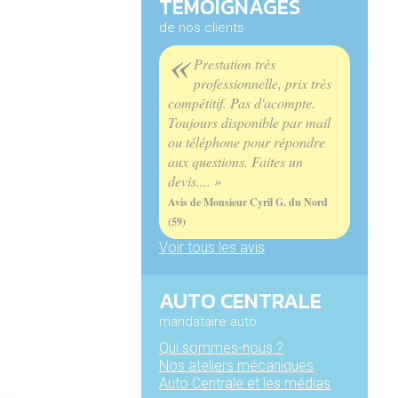
TÉMOIGNAGES
de nos clients
«
Prestation très
professionnelle, prix très
compétitif. Pas d'acompte.
Toujours disponible par mail
ou téléphone pour répondre
aux questions. Faites un
devis.... »
Avis de Monsieur Cyril G. du Nord
(59)
Voir tous les avis
AUTO CENTRALE
mandataire auto
Qui sommes-nous ?
Nos ateliers mécaniques
Auto Centrale et les médias