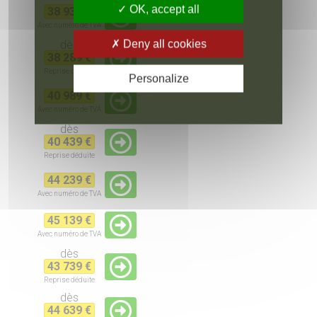
OK, accept all
38 939 €
Avec numéro de TVA
Deny all cookies
dès
38 289 €
Reprise
déduite
Personalize
40 989 €
Avec numéro de TVA
dès
40 439 €
Reprise
déduite
44 239 €
Avec numéro de TVA
45 139 €
Avec numéro de TVA
dès
43 739 €
Reprise
déduite
dès
44 639 €