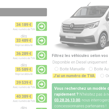
34 189 €
Avec numéro de TVA
dès
33 489 €
Reprise
déduite
36 289 €
Filtrez les véhicules selon vos 
Avec numéro de TVA
Disponible en Diesel uniquement
dès
Boite Manuelle
Boite A
35 589 €
Reprise
déduite
J'ai un numéro de TVA
:
O
39 539 €
Avec numéro de TVA
Vous recherchez un modèle d
rapidement ?
N'hésitez pas à n
40 389 €
03.28.26.13.00
, nous interroge
Avec numéro de TVA
concessionnaires partenaires !
dès