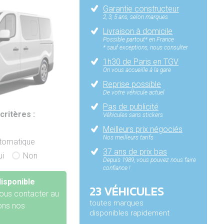
Garantie constructeur
2, 3, 5 ans, selon marques
Livraison à domicile
Possible partout* en France
* sauf exceptions, nous consulter
1h30 de Paris en TGV
On vous accueille à la gare
Reprise possible
De votre véhicule actuel
Pas de publicité
critères :
Véhicules sans stickers
Meilleurs prix négociés
Nos meilleurs tarifs
utomatique
37 ans de prix bas
ui
Non
Depuis 1989, vous pouvez nous faire
confiance !
isponible
23 VÉHICULES
ous contacter au
toutes marques
rons nos
disponibles rapidement