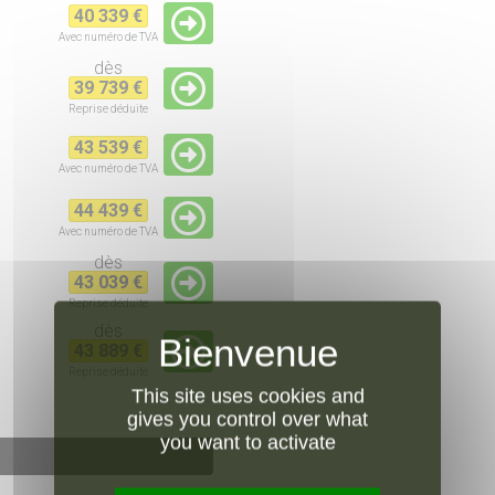
40 339 €
Avec numéro de TVA
dès
39 739 €
Reprise
déduite
43 539 €
Avec numéro de TVA
44 439 €
Avec numéro de TVA
dès
43 039 €
Reprise
déduite
dès
43 889 €
Reprise
déduite
This site uses cookies and
gives you control over what
you want to activate