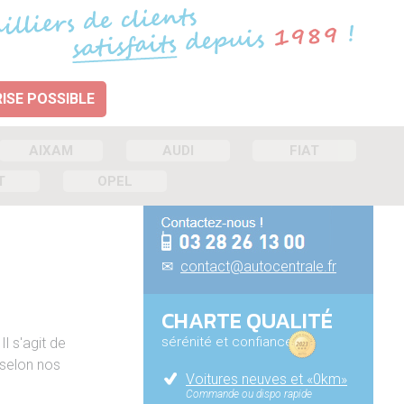
ISE POSSIBLE
AIXAM
AUDI
FIAT
T
OPEL
✉
contact@autocentrale.fr
CHARTE QUALITÉ
sérénité et confiance
 Il s'agit de
 selon nos
Voitures neuves et «0km»
Commande ou dispo rapide