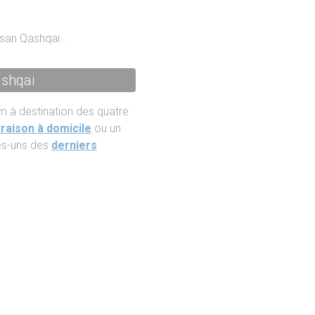
san Qashqai .
ashqai
m à destination des quatre
vraison à domicile
ou un
ues-uns des
derniers