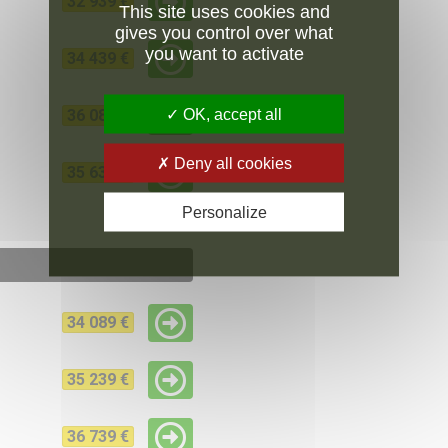
32 939 €
This site uses cookies and
gives you control over what
you want to activate
34 439 €
OK, accept all
36 089 €
Deny all cookies
35 639 €
Personalize
34 089 €
35 239 €
36 739 €