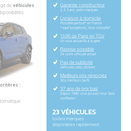
Garantie constructeur
'agit de
véhicules
2, 3, 5 ans, selon marques
sponibilités.
Livraison à domicile
Possible partout* en France
* sauf exceptions, nous consulter
1h30 de Paris en TGV
On vous accueille à la gare
Reprise possible
De votre véhicule actuel
Pas de publicité
Véhicules sans stickers
Meilleurs prix négociés
Nos meilleurs tarifs
critères :
37 ans de prix bas
Depuis 1989, vous pouvez nous faire
confiance !
utomatique
23 VÉHICULES
toutes marques
disponibles rapidement