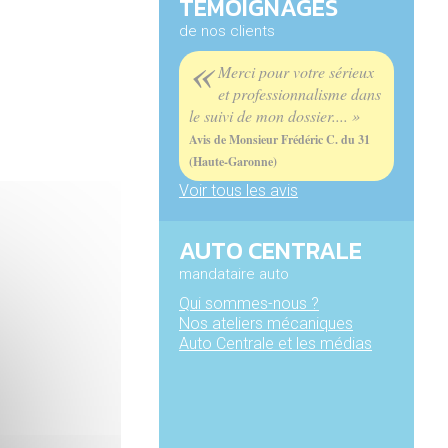
TÉMOIGNAGES
de nos clients
«
Merci pour votre sérieux
et professionnalisme dans
le suivi de mon dossier.... »
Avis de Monsieur Frédéric C. du 31
(Haute-Garonne)
Voir tous les avis
AUTO CENTRALE
mandataire auto
Qui sommes-nous ?
Nos ateliers mécaniques
Auto Centrale et les médias