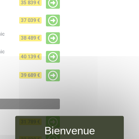
35 839 €
37 039 €
nic
38 489 €
nic
40 139 €
39 689 €
31 789 €