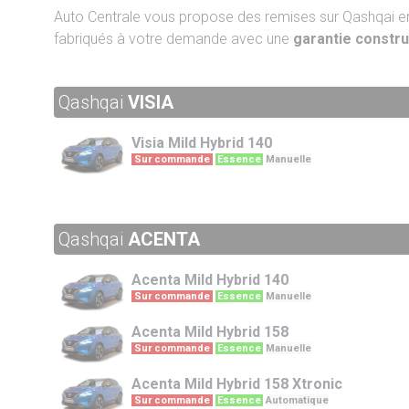
Auto Centrale vous propose des remises sur Qashqai
fabriqués à votre demande avec une
garantie constr
Qashqai
VISIA
Visia
Mild Hybrid 140
Sur commande
Essence
Manuelle
Qashqai
ACENTA
Acenta
Mild Hybrid 140
Sur commande
Essence
Manuelle
Acenta
Mild Hybrid 158
Sur commande
Essence
Manuelle
Acenta
Mild Hybrid 158 Xtronic
Sur commande
Essence
Automatique