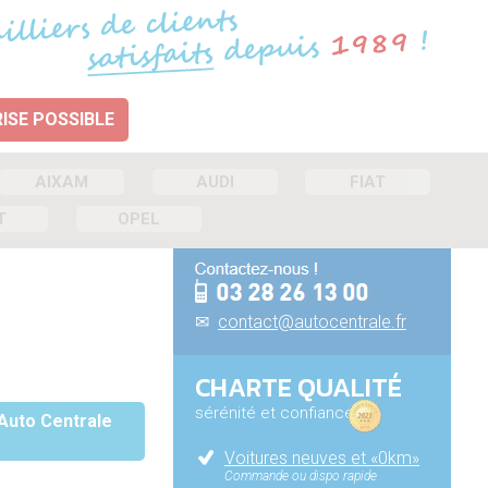
ISE POSSIBLE
AIXAM
AUDI
FIAT
T
OPEL
✉
contact@autocentrale.fr
CHARTE QUALITÉ
sérénité et confiance
 Auto Centrale
Voitures neuves et «0km»
Commande ou dispo rapide