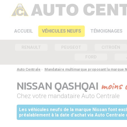
ACCUEIL
VÉHICULES NEUFS
TÉMOIGNAGES
RENAULT
PEUGEOT
CITROËN
FORD
Auto Centrale
›
Mandataire multimarque proposant la marque 
NISSAN QASHQAI
moins 
Chez votre mandataire Auto Centrale
Les véhicules neufs de la marque Nissan font exclu
préalablement à la date d'achat via Auto Centrale 