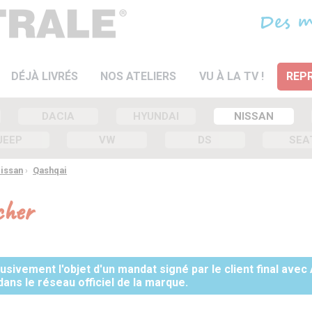
DÉJÀ LIVRÉS
NOS ATELIERS
VU À LA TV !
REPR
DACIA
HYUNDAI
NISSAN
JEEP
VW
DS
SEA
Nissan
›
Qashqai
cher
sivement l'objet d'un mandat signé par le client final avec
dans le réseau officiel de la marque.