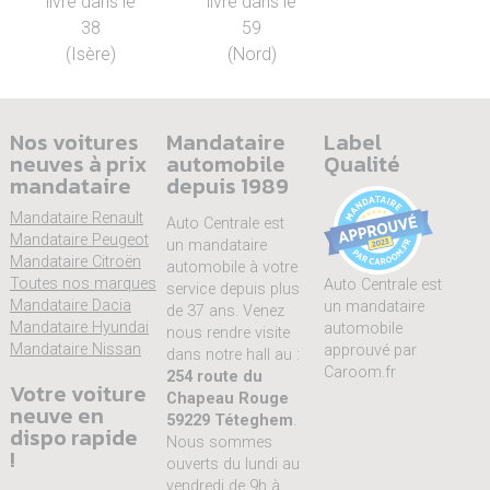
livré dans le
livré dans le
38
59
(Isère)
(Nord)
Nos voitures
Mandataire
Label
neuves à prix
automobile
Qualité
mandataire
depuis 1989
Mandataire Renault
Auto Centrale est
Mandataire Peugeot
un mandataire
Mandataire Citroën
automobile à votre
Toutes nos marques
Auto Centrale est
service depuis plus
Mandataire Dacia
un mandataire
de 37 ans. Venez
Mandataire Hyundai
automobile
nous rendre visite
Mandataire Nissan
approuvé par
dans notre hall au :
Caroom.fr
254 route du
Votre voiture
Chapeau Rouge
neuve en
59229 Téteghem
.
dispo rapide
Nous sommes
!
ouverts du lundi au
vendredi de 9h à