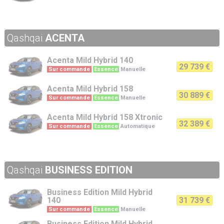
Qashqai
ACENTA
Acenta
Mild Hybrid 140
29 739 €
Sur commande
Essence
Manuelle
Acenta
Mild Hybrid 158
30 889 €
Sur commande
Essence
Manuelle
Acenta
Mild Hybrid 158 Xtronic
32 389 €
Sur commande
Essence
Automatique
Qashqai
BUSINESS EDITION
Business Edition
Mild Hybrid
140
31 739 €
Sur commande
Essence
Manuelle
Business Edition
Mild Hybrid