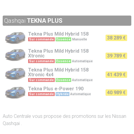
Qashqai
TEKNA PLUS
Tekna Plus
Mild Hybrid 158
38 289 €
Sur commande
Essence
Manuelle
Tekna Plus
Mild Hybrid 158
Xtronic
39 789 €
Sur commande
Essence
Automatique
Tekna Plus
Mild Hybrid 158
Xtronic 4x4
41 439 €
Sur commande
Essence
Automatique
Tekna Plus
e-Power 190
40 989 €
Sur commande
Hybride
Automatique
Auto Centrale vous propose des promotions sur les Nissan
Qashqai .