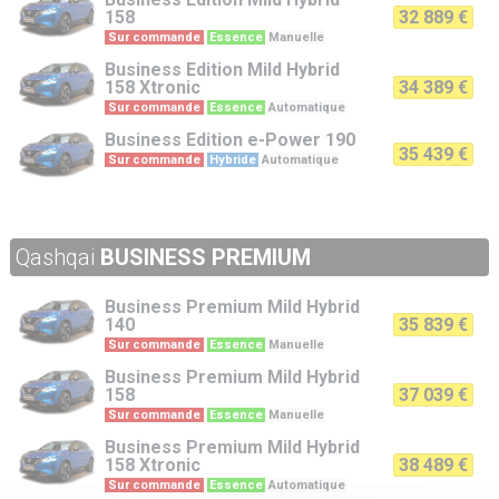
158
32 889 €
Sur commande
Essence
Manuelle
Business Edition
Mild Hybrid
158 Xtronic
34 389 €
Sur commande
Essence
Automatique
Business Edition
e-Power 190
35 439 €
Sur commande
Hybride
Automatique
Qashqai
BUSINESS PREMIUM
Business Premium
Mild Hybrid
140
35 839 €
Sur commande
Essence
Manuelle
Business Premium
Mild Hybrid
158
37 039 €
Sur commande
Essence
Manuelle
Business Premium
Mild Hybrid
158 Xtronic
38 489 €
Sur commande
Essence
Automatique