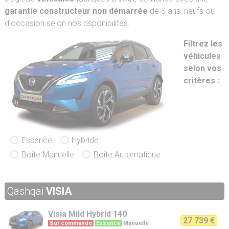
garantie constructeur non démarrée
de 3 ans, neufs ou
d'occasion selon nos dsponibilités.
Filtrez les
véhicules
selon vos
critères :
Essence
Hybride
Boite Manuelle
Boite Automatique
Qashqai
VISIA
Visia
Mild Hybrid 140
27 739 €
Sur commande
Essence
Manuelle