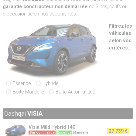
garantie constructeur non démarrée
de 3 ans, neufs ou
d'occasion selon nos dsponibilités.
Filtrez les
véhicules
selon vos
critères :
Essence
Hybride
Boite Manuelle
Boite Automatique
Qashqai
VISIA
Visia
Mild Hybrid 140
27 739 €
Sur commande
Essence
Manuelle