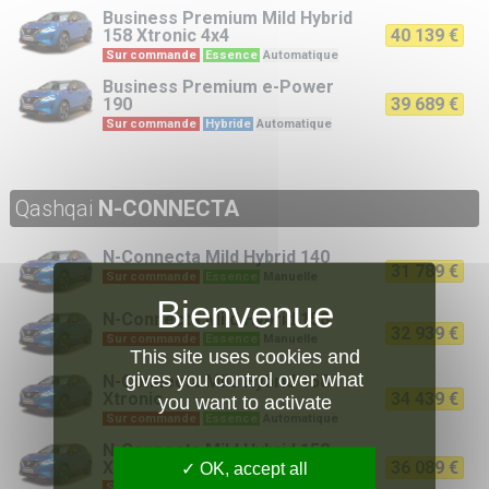
Business Premium
Mild Hybrid
158 Xtronic 4x4
40 139 €
Sur commande
Essence
Automatique
Business Premium
e-Power
190
39 689 €
Sur commande
Hybride
Automatique
Qashqai
N-CONNECTA
N-Connecta
Mild Hybrid 140
31 789 €
Sur commande
Essence
Manuelle
N-Connecta
Mild Hybrid 158
32 939 €
Sur commande
Essence
Manuelle
This site uses cookies and
gives you control over what
N-Connecta
Mild Hybrid 158
Xtronic
34 439 €
you want to activate
Sur commande
Essence
Automatique
N-Connecta
Mild Hybrid 158
Xtronic 4x4
36 089 €
OK, accept all
Sur commande
Essence
Automatique