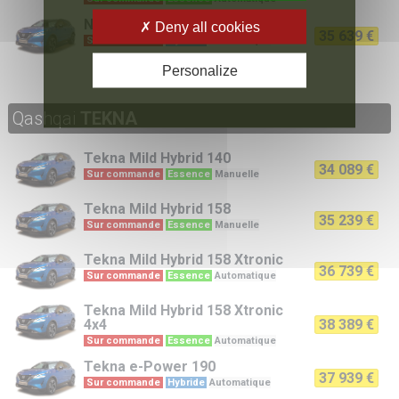
N-Connecta
e-Power 190
Deny all cookies
35 639 €
Sur commande
Hybride
Automatique
Personalize
Qashqai
TEKNA
Tekna
Mild Hybrid 140
34 089 €
Sur commande
Essence
Manuelle
Tekna
Mild Hybrid 158
35 239 €
Sur commande
Essence
Manuelle
Tekna
Mild Hybrid 158 Xtronic
36 739 €
Sur commande
Essence
Automatique
Tekna
Mild Hybrid 158 Xtronic
4x4
38 389 €
Sur commande
Essence
Automatique
Tekna
e-Power 190
37 939 €
Sur commande
Hybride
Automatique