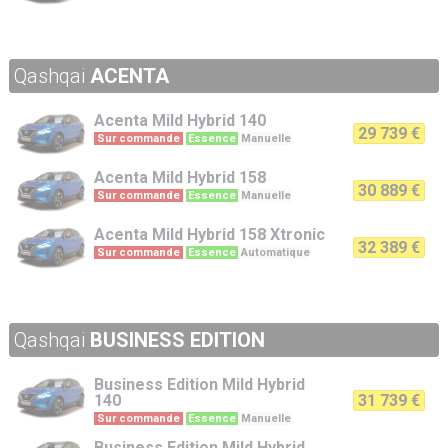
Qashqai
ACENTA
Acenta
Mild Hybrid 140
29 739 €
Sur commande
Essence
Manuelle
Acenta
Mild Hybrid 158
30 889 €
Sur commande
Essence
Manuelle
Acenta
Mild Hybrid 158 Xtronic
32 389 €
Sur commande
Essence
Automatique
Qashqai
BUSINESS EDITION
Business Edition
Mild Hybrid
140
31 739 €
Sur commande
Essence
Manuelle
Business Edition
Mild Hybrid