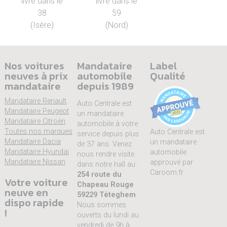
livré dans le
livré dans le
38
59
(Isère)
(Nord)
Nos voitures
Mandataire
Label
neuves à prix
automobile
Qualité
mandataire
depuis 1989
Mandataire Renault
Auto Centrale est
Mandataire Peugeot
un mandataire
Mandataire Citroën
automobile à votre
Toutes nos marques
Auto Centrale est
service depuis plus
Mandataire Dacia
un mandataire
de 37 ans. Venez
Mandataire Hyundai
automobile
nous rendre visite
Mandataire Nissan
approuvé par
dans notre hall au :
Caroom.fr
254 route du
Votre voiture
Chapeau Rouge
neuve en
59229 Téteghem
.
dispo rapide
Nous sommes
!
ouverts du lundi au
vendredi de 9h à