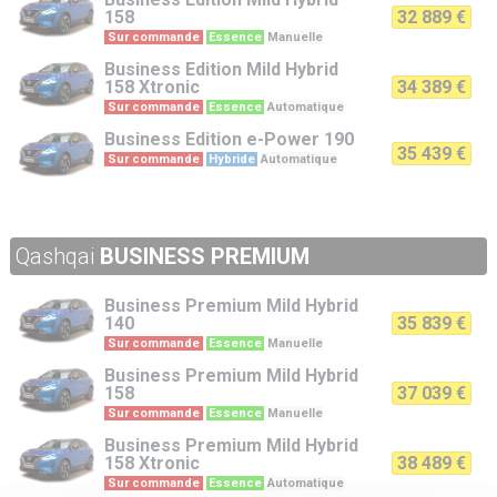
158
32 889 €
Sur commande
Essence
Manuelle
Business Edition
Mild Hybrid
158 Xtronic
34 389 €
Sur commande
Essence
Automatique
Business Edition
e-Power 190
35 439 €
Sur commande
Hybride
Automatique
Qashqai
BUSINESS PREMIUM
Business Premium
Mild Hybrid
140
35 839 €
Sur commande
Essence
Manuelle
Business Premium
Mild Hybrid
158
37 039 €
Sur commande
Essence
Manuelle
Business Premium
Mild Hybrid
158 Xtronic
38 489 €
Sur commande
Essence
Automatique