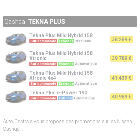
Qashqai
TEKNA PLUS
Tekna Plus
Mild Hybrid 158
38 289 €
Sur commande
Essence
Manuelle
Tekna Plus
Mild Hybrid 158
Xtronic
39 789 €
Sur commande
Essence
Automatique
Tekna Plus
Mild Hybrid 158
Xtronic 4x4
41 439 €
Sur commande
Essence
Automatique
Tekna Plus
e-Power 190
40 989 €
Sur commande
Hybride
Automatique
Auto Centrale vous propose des promotions sur les Nissan
Qashqai .