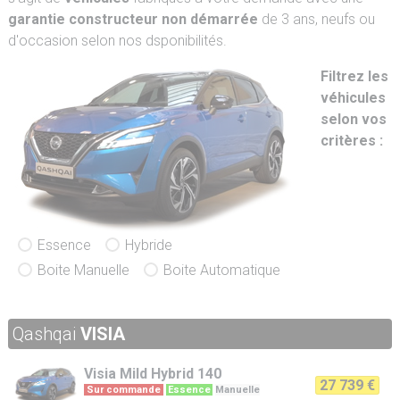
garantie constructeur non démarrée
de 3 ans, neufs ou
d'occasion selon nos dsponibilités.
Filtrez les
véhicules
selon vos
critères :
Essence
Hybride
Boite Manuelle
Boite Automatique
Qashqai
VISIA
Visia
Mild Hybrid 140
27 739 €
Sur commande
Essence
Manuelle