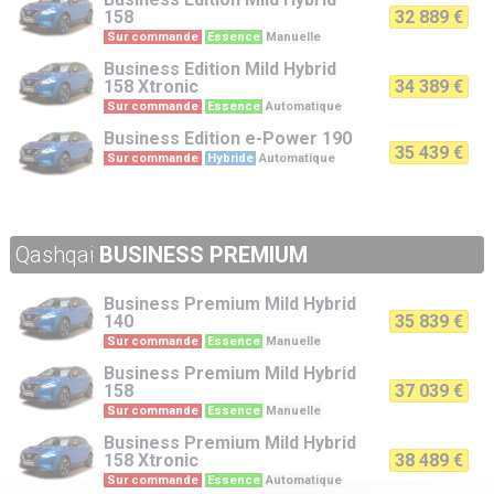
158
32 889 €
Sur commande
Essence
Manuelle
Business Edition
Mild Hybrid
158 Xtronic
34 389 €
Sur commande
Essence
Automatique
Business Edition
e-Power 190
35 439 €
Sur commande
Hybride
Automatique
Qashqai
BUSINESS PREMIUM
Business Premium
Mild Hybrid
140
35 839 €
Sur commande
Essence
Manuelle
Business Premium
Mild Hybrid
158
37 039 €
Sur commande
Essence
Manuelle
Business Premium
Mild Hybrid
158 Xtronic
38 489 €
Sur commande
Essence
Automatique