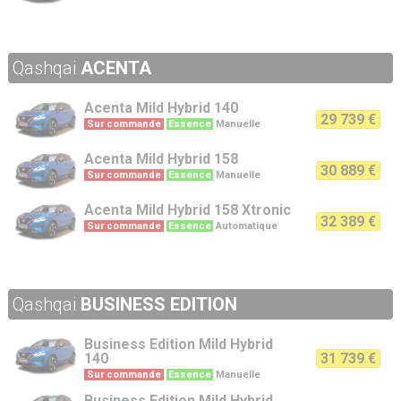
Qashqai
ACENTA
Acenta
Mild Hybrid 140
29 739 €
Sur commande
Essence
Manuelle
Acenta
Mild Hybrid 158
30 889 €
Sur commande
Essence
Manuelle
Acenta
Mild Hybrid 158 Xtronic
32 389 €
Sur commande
Essence
Automatique
Qashqai
BUSINESS EDITION
Business Edition
Mild Hybrid
140
31 739 €
Sur commande
Essence
Manuelle
Business Edition
Mild Hybrid