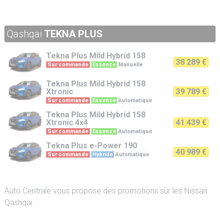
Qashqai
TEKNA PLUS
Tekna Plus
Mild Hybrid 158
38 289 €
Sur commande
Essence
Manuelle
Tekna Plus
Mild Hybrid 158
Xtronic
39 789 €
Sur commande
Essence
Automatique
Tekna Plus
Mild Hybrid 158
Xtronic 4x4
41 439 €
Sur commande
Essence
Automatique
Tekna Plus
e-Power 190
40 989 €
Sur commande
Hybride
Automatique
Auto Centrale vous propose des promotions sur les Nissan
Qashqai .