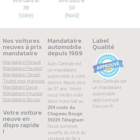
livré dans le
livré dans le
38
59
(Isère)
(Nord)
Nos voitures
Mandataire
Label
neuves à prix
automobile
Qualité
mandataire
depuis 1989
Mandataire Renault
Auto Centrale est
Mandataire Peugeot
un mandataire
Mandataire Citroën
automobile à votre
Toutes nos marques
Auto Centrale est
service depuis plus
Mandataire Dacia
un mandataire
de 37 ans. Venez
Mandataire Hyundai
automobile
nous rendre visite
Mandataire Nissan
approuvé par
dans notre hall au :
Caroom.fr
254 route du
Votre voiture
Chapeau Rouge
neuve en
59229 Téteghem
.
dispo rapide
Nous sommes
!
ouverts du lundi au
vendredi de 9h à