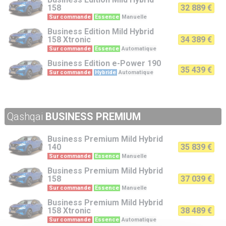
158
32 889 €
Sur commande
Essence
Manuelle
Business Edition
Mild Hybrid
158 Xtronic
34 389 €
Sur commande
Essence
Automatique
Business Edition
e-Power 190
35 439 €
Sur commande
Hybride
Automatique
Qashqai
BUSINESS PREMIUM
Business Premium
Mild Hybrid
140
35 839 €
Sur commande
Essence
Manuelle
Business Premium
Mild Hybrid
158
37 039 €
Sur commande
Essence
Manuelle
Business Premium
Mild Hybrid
158 Xtronic
38 489 €
Sur commande
Essence
Automatique