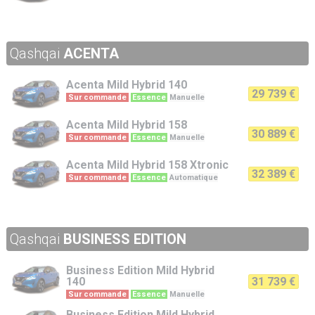
Qashqai
ACENTA
Acenta
Mild Hybrid 140
29 739 €
Sur commande
Essence
Manuelle
Acenta
Mild Hybrid 158
30 889 €
Sur commande
Essence
Manuelle
Acenta
Mild Hybrid 158 Xtronic
32 389 €
Sur commande
Essence
Automatique
Qashqai
BUSINESS EDITION
Business Edition
Mild Hybrid
140
31 739 €
Sur commande
Essence
Manuelle
Business Edition
Mild Hybrid