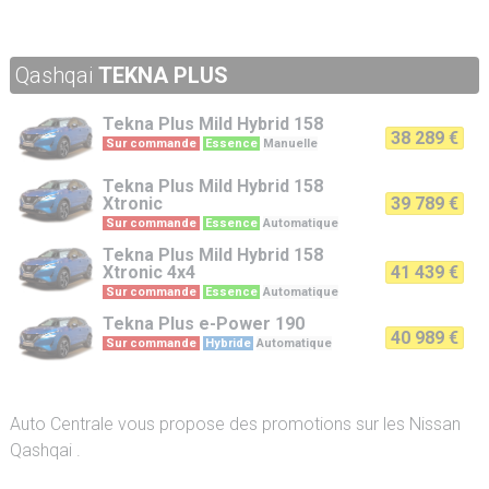
Qashqai
TEKNA PLUS
Tekna Plus
Mild Hybrid 158
38 289 €
Sur commande
Essence
Manuelle
Tekna Plus
Mild Hybrid 158
Xtronic
39 789 €
Sur commande
Essence
Automatique
Tekna Plus
Mild Hybrid 158
Xtronic 4x4
41 439 €
Sur commande
Essence
Automatique
Tekna Plus
e-Power 190
40 989 €
Sur commande
Hybride
Automatique
Auto Centrale vous propose des promotions sur les Nissan
Qashqai .