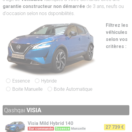
garantie constructeur non démarrée
de 3 ans, neufs ou
d'occasion selon nos dsponibilités.
Filtrez les
véhicules
selon vos
critères :
Essence
Hybride
Boite Manuelle
Boite Automatique
Qashqai
VISIA
Visia
Mild Hybrid 140
27 739 €
Sur commande
Essence
Manuelle