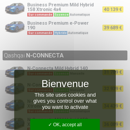
Business Premium
Mild Hybrid
158 Xtronic 4x4
40 139 €
Sur commande
Essence
Automatique
Business Premium
e-Power
190
39 689 €
Sur commande
Hybride
Automatique
Qashqai
N-CONNECTA
N-Connecta
Mild Hybrid 140
31 789 €
Sur commande
Essence
Manuelle
N-Connecta
Mild Hybrid 158
32 939 €
Sur commande
Essence
Manuelle
This site uses cookies and
gives you control over what
N-Connecta
Mild Hybrid 158
Xtronic
34 439 €
you want to activate
Sur commande
Essence
Automatique
N-Connecta
Mild Hybrid 158
Xtronic 4x4
36 089 €
OK, accept all
Sur commande
Essence
Automatique