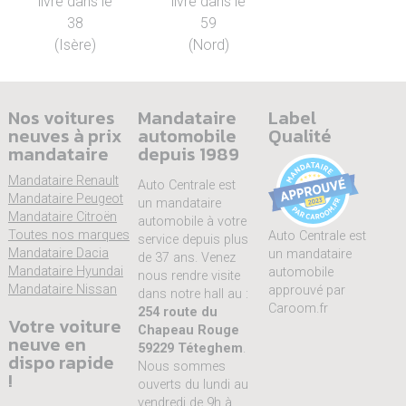
livré dans le
livré dans le
38
59
(Isère)
(Nord)
Nos voitures
Mandataire
Label
neuves à prix
automobile
Qualité
mandataire
depuis 1989
Mandataire Renault
Auto Centrale est
Mandataire Peugeot
un mandataire
Mandataire Citroën
automobile à votre
Toutes nos marques
Auto Centrale est
service depuis plus
Mandataire Dacia
un mandataire
de 37 ans. Venez
Mandataire Hyundai
automobile
nous rendre visite
Mandataire Nissan
approuvé par
dans notre hall au :
Caroom.fr
254 route du
Votre voiture
Chapeau Rouge
neuve en
59229 Téteghem
.
dispo rapide
Nous sommes
!
ouverts du lundi au
vendredi de 9h à