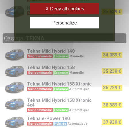
N-Connecta
e-Power 190
Deny all cookies
35 639 €
Sur commande
Hybride
Automatique
Personalize
Qashqai
TEKNA
Tekna
Mild Hybrid 140
34 089 €
Sur commande
Essence
Manuelle
Tekna
Mild Hybrid 158
35 239 €
Sur commande
Essence
Manuelle
Tekna
Mild Hybrid 158 Xtronic
36 739 €
Sur commande
Essence
Automatique
Tekna
Mild Hybrid 158 Xtronic
4x4
38 389 €
Sur commande
Essence
Automatique
Tekna
e-Power 190
37 939 €
Sur commande
Hybride
Automatique