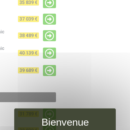
35 839 €
37 039 €
nic
38 489 €
nic
40 139 €
39 689 €
31 789 €