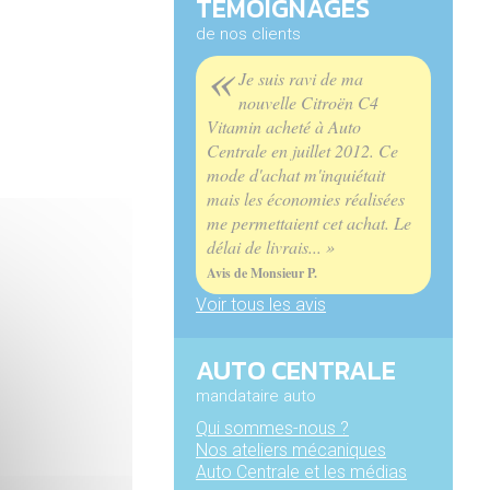
TÉMOIGNAGES
de nos clients
«
Je suis ravi de ma
nouvelle Citroën C4
Vitamin acheté à Auto
Centrale en juillet 2012. Ce
mode d'achat m'inquiétait
mais les économies réalisées
me permettaient cet achat. Le
délai de livrais... »
Avis de Monsieur P.
Voir tous les avis
AUTO CENTRALE
mandataire auto
Qui sommes-nous ?
Nos ateliers mécaniques
Auto Centrale et les médias