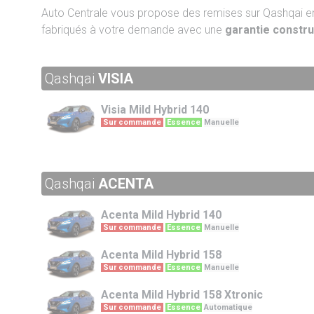
Auto Centrale vous propose des remises sur Qashqai
fabriqués à votre demande avec une
garantie constr
Qashqai
VISIA
Visia
Mild Hybrid 140
Sur commande
Essence
Manuelle
Qashqai
ACENTA
Acenta
Mild Hybrid 140
Sur commande
Essence
Manuelle
Acenta
Mild Hybrid 158
Sur commande
Essence
Manuelle
Acenta
Mild Hybrid 158 Xtronic
Sur commande
Essence
Automatique