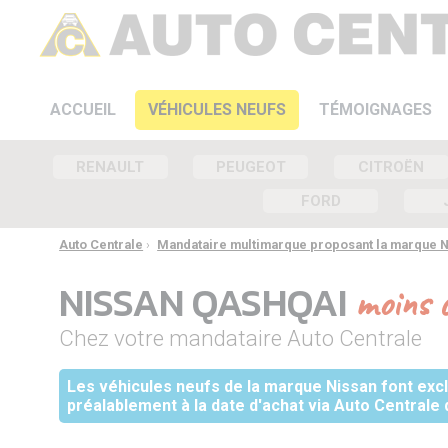
ACCUEIL
VÉHICULES NEUFS
TÉMOIGNAGES
RENAULT
PEUGEOT
CITROËN
FORD
Auto Centrale
›
Mandataire multimarque proposant la marque 
NISSAN QASHQAI
moins 
Chez votre mandataire Auto Centrale
Les véhicules neufs de la marque Nissan font exclu
préalablement à la date d'achat via Auto Centrale 