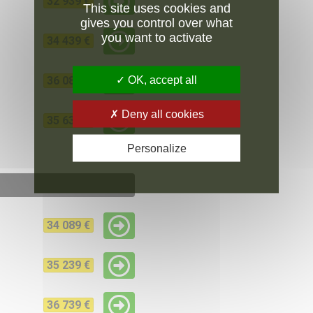
32 939 €
This site uses cookies and
gives you control over what
you want to activate
34 439 €
OK, accept all
36 089 €
Deny all cookies
35 639 €
Personalize
34 089 €
35 239 €
36 739 €