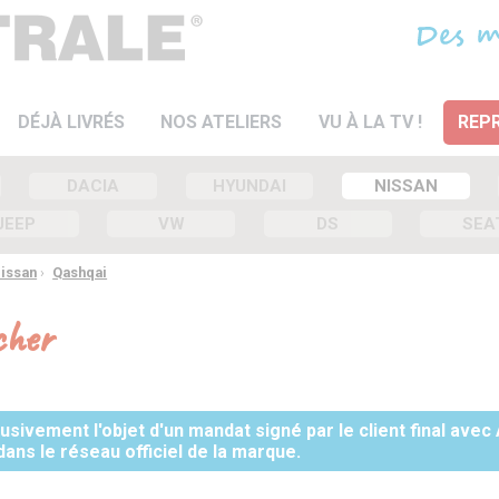
DÉJÀ LIVRÉS
NOS ATELIERS
VU À LA TV !
REPR
DACIA
HYUNDAI
NISSAN
JEEP
VW
DS
SEA
Nissan
›
Qashqai
cher
sivement l'objet d'un mandat signé par le client final avec
dans le réseau officiel de la marque.