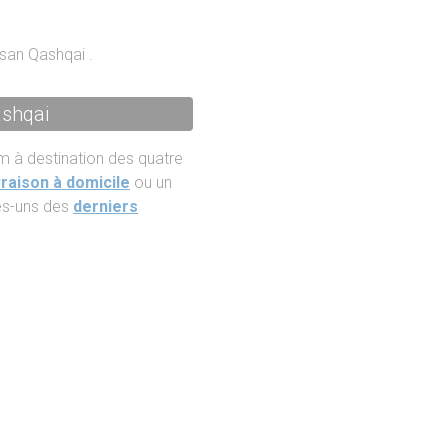
san Qashqai .
ashqai
m à destination des quatre
vraison à domicile
ou un
ues-uns des
derniers