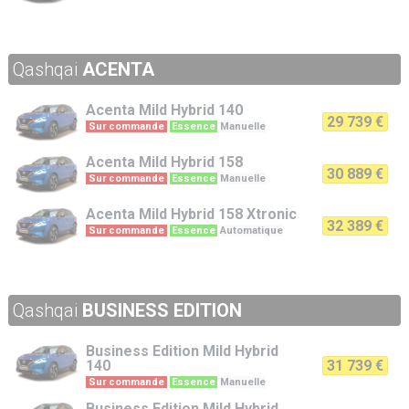
Qashqai
ACENTA
Acenta
Mild Hybrid 140
29 739 €
Sur commande
Essence
Manuelle
Acenta
Mild Hybrid 158
30 889 €
Sur commande
Essence
Manuelle
Acenta
Mild Hybrid 158 Xtronic
32 389 €
Sur commande
Essence
Automatique
Qashqai
BUSINESS EDITION
Business Edition
Mild Hybrid
140
31 739 €
Sur commande
Essence
Manuelle
Business Edition
Mild Hybrid