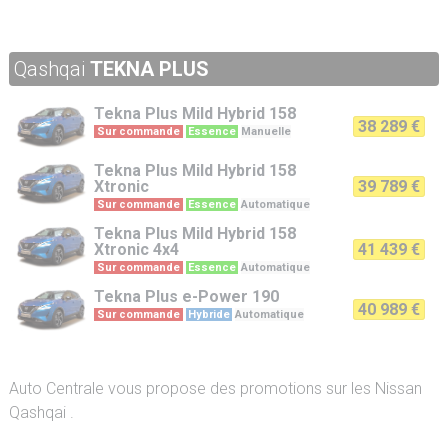
Qashqai
TEKNA PLUS
Tekna Plus
Mild Hybrid 158
38 289 €
Sur commande
Essence
Manuelle
Tekna Plus
Mild Hybrid 158
Xtronic
39 789 €
Sur commande
Essence
Automatique
Tekna Plus
Mild Hybrid 158
Xtronic 4x4
41 439 €
Sur commande
Essence
Automatique
Tekna Plus
e-Power 190
40 989 €
Sur commande
Hybride
Automatique
Auto Centrale vous propose des promotions sur les Nissan
Qashqai .