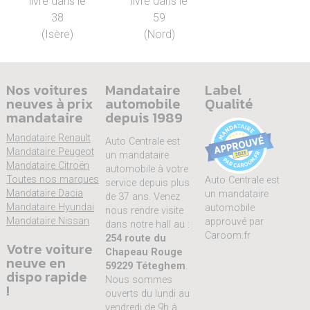
livré dans le
livré dans le
38
59
(Isère)
(Nord)
Nos voitures
Mandataire
Label
neuves à prix
automobile
Qualité
mandataire
depuis 1989
Mandataire Renault
Auto Centrale est
Mandataire Peugeot
un mandataire
Mandataire Citroën
automobile à votre
Toutes nos marques
Auto Centrale est
service depuis plus
Mandataire Dacia
un mandataire
de 37 ans. Venez
Mandataire Hyundai
automobile
nous rendre visite
Mandataire Nissan
approuvé par
dans notre hall au :
Caroom.fr
254 route du
Votre voiture
Chapeau Rouge
neuve en
59229 Téteghem
.
dispo rapide
Nous sommes
!
ouverts du lundi au
vendredi de 9h à