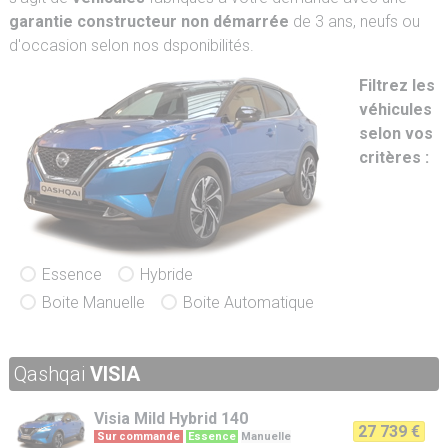
garantie constructeur non démarrée
de 3 ans, neufs ou
d'occasion selon nos dsponibilités.
Filtrez les
véhicules
selon vos
critères :
Essence
Hybride
Boite Manuelle
Boite Automatique
Qashqai
VISIA
Visia
Mild Hybrid 140
27 739 €
Sur commande
Essence
Manuelle