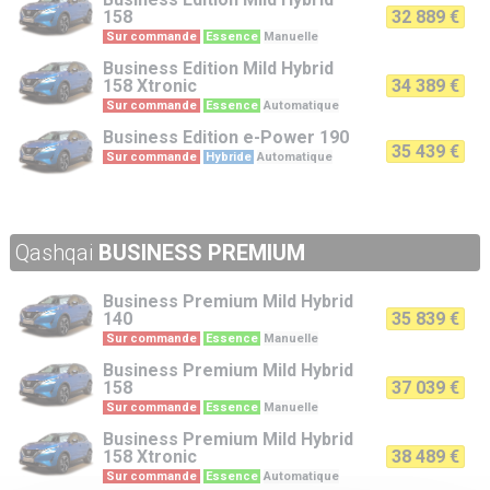
158
32 889 €
Sur commande
Essence
Manuelle
Business Edition
Mild Hybrid
158 Xtronic
34 389 €
Sur commande
Essence
Automatique
Business Edition
e-Power 190
35 439 €
Sur commande
Hybride
Automatique
Qashqai
BUSINESS PREMIUM
Business Premium
Mild Hybrid
140
35 839 €
Sur commande
Essence
Manuelle
Business Premium
Mild Hybrid
158
37 039 €
Sur commande
Essence
Manuelle
Business Premium
Mild Hybrid
158 Xtronic
38 489 €
Sur commande
Essence
Automatique