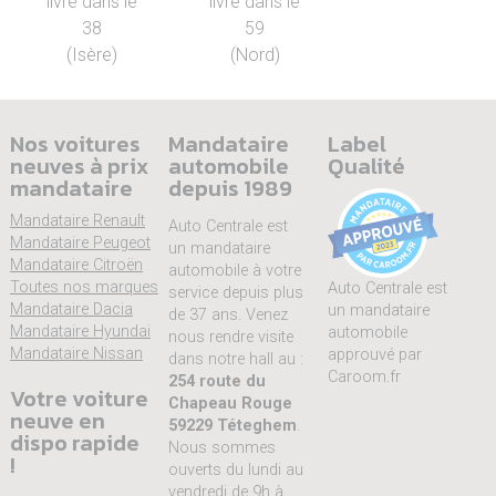
livré dans le
livré dans le
38
59
(Isère)
(Nord)
Nos voitures
Mandataire
Label
neuves à prix
automobile
Qualité
mandataire
depuis 1989
Mandataire Renault
Auto Centrale est
Mandataire Peugeot
un mandataire
Mandataire Citroën
automobile à votre
Toutes nos marques
Auto Centrale est
service depuis plus
Mandataire Dacia
un mandataire
de 37 ans. Venez
Mandataire Hyundai
automobile
nous rendre visite
Mandataire Nissan
approuvé par
dans notre hall au :
Caroom.fr
254 route du
Votre voiture
Chapeau Rouge
neuve en
59229 Téteghem
.
dispo rapide
Nous sommes
!
ouverts du lundi au
vendredi de 9h à