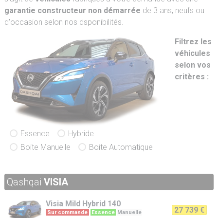
garantie constructeur non démarrée
de 3 ans, neufs ou
d'occasion selon nos dsponibilités.
Filtrez les
véhicules
selon vos
critères :
Essence
Hybride
Boite Manuelle
Boite Automatique
Qashqai
VISIA
Visia
Mild Hybrid 140
27 739 €
Sur commande
Essence
Manuelle