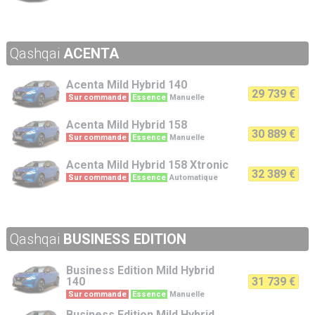
Qashqai
ACENTA
Acenta
Mild Hybrid 140
29 739 €
Sur commande
Essence
Manuelle
Acenta
Mild Hybrid 158
30 889 €
Sur commande
Essence
Manuelle
Acenta
Mild Hybrid 158 Xtronic
32 389 €
Sur commande
Essence
Automatique
Qashqai
BUSINESS EDITION
Business Edition
Mild Hybrid
140
31 739 €
Sur commande
Essence
Manuelle
Business Edition
Mild Hybrid