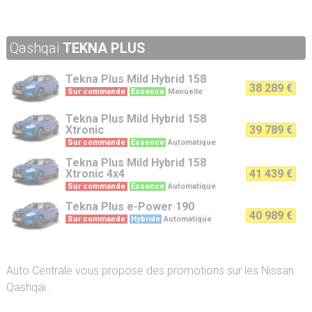
Qashqai
TEKNA PLUS
Tekna Plus
Mild Hybrid 158
38 289 €
Sur commande
Essence
Manuelle
Tekna Plus
Mild Hybrid 158
Xtronic
39 789 €
Sur commande
Essence
Automatique
Tekna Plus
Mild Hybrid 158
Xtronic 4x4
41 439 €
Sur commande
Essence
Automatique
Tekna Plus
e-Power 190
40 989 €
Sur commande
Hybride
Automatique
Auto Centrale vous propose des promotions sur les Nissan
Qashqai .