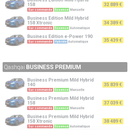
158
32 889 €
Sur commande
Essence
Manuelle
Business Edition
Mild Hybrid
158 Xtronic
34 389 €
Sur commande
Essence
Automatique
Business Edition
e-Power 190
35 439 €
Sur commande
Hybride
Automatique
Qashqai
BUSINESS PREMIUM
Business Premium
Mild Hybrid
140
35 839 €
Sur commande
Essence
Manuelle
Business Premium
Mild Hybrid
158
37 039 €
Sur commande
Essence
Manuelle
Business Premium
Mild Hybrid
158 Xtronic
38 489 €
Sur commande
Essence
Automatique